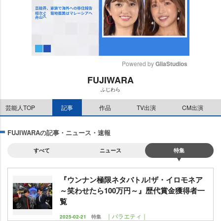
Powered by 
GliaStudios
FUJIWARA
M
ふじわら
u
t
芸能人TOP
記事
作品
TV出演
CM出演
e
FUJIWARAの記事・ニュース・速報
すべて
ニュース
特集
『ウンナン極限ネタバトル!ザ・イロモネア
～笑わせたら100万円～』歴代賞金獲得者一
覧
｜バラエティ｜
2025-02-21
特集