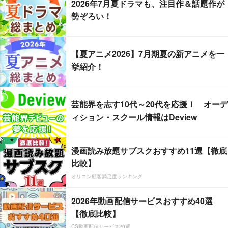
2026年7月夏ドラマも、注目作＆話題作が
勢ぞろい！
【夏アニメ2026】7月期夏の新アニメを一
挙紹介！
芸能界を志す10代～20代を応援！ オーデ
ィション・スクール情報はDeview
漫画読み放題サブスクおすすめ11選【徹底
比較】
オリコン顧客満足度ランキング
2026年動画配信サービスおすすめ40選
【徹底比較】
CS動画配信サービス20選