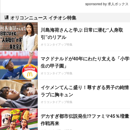
sponsored by 求人ボックス
オリコンニュース イチオシ特集
川島海荷さんと学ぶ 日常に潜む“人身取
引”のリアル
オリコンタイアップ特集
マクドナルドが40年にわたり支える「小学
生の甲子園」
オリコンタイアップ特集
イケメンてんこ盛り！尊すぎる男子の純情
ラブに胸キュン
オリコンタイアップ特集
デカすぎ都市伝説発生!?ファミマ45％増量
作戦再来