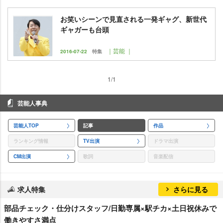
お笑いシーンで見直される一発ギャグ、新世代
ギャガーも台頭
｜芸能 ｜
2016-07-22
特集
1/1
芸能人事典
芸能人TOP
記事
作品
ランキング情報
TV出演
ドラマ出演
CM出演
歌詞
音楽配信
求人特集
さらに見る
部品チェック・仕分けスタッフ/日勤専属×駅チカ×土日祝休みで
働きやすさ満点