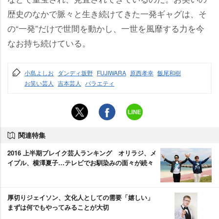
歴史のなかで脈々と生き続けてきた一発ギャグは、そ
の“一発”だけで世間を動かし、一世を風靡する力を今
なお持ち続けている。
小島よしお
ダンディ坂野
FUJIWARA
原西孝幸
飯尾和樹
お笑い芸人
吉本芸人
バラエティ
関連特集
2016 上半期ブレイク芸人ランキング オリラジ、メ
イプル、横澤夏子…テレビでお馴染みの面々が続々
厚切りジェイソン、文化人としての需要「嬉しい」
まずは何でもやってみることが大切