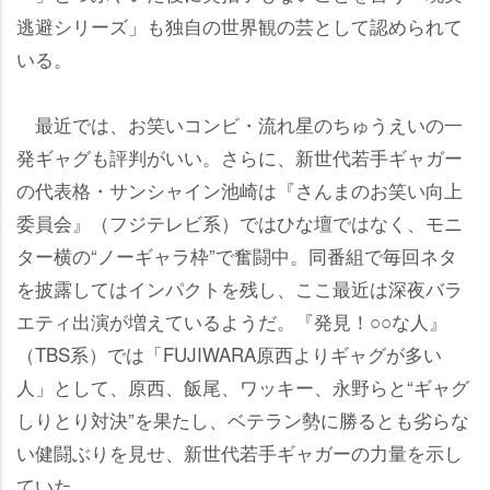
逃避シリーズ」も独自の世界観の芸として認められて
いる。
最近では、お笑いコンビ・流れ星のちゅうえいの一
発ギャグも評判がいい。さらに、新世代若手ギャガー
の代表格・サンシャイン池崎は『さんまのお笑い向上
委員会』（フジテレビ系）ではひな壇ではなく、モニ
ター横の“ノーギャラ枠”で奮闘中。同番組で毎回ネタ
を披露してはインパクトを残し、ここ最近は深夜バラ
エティ出演が増えているようだ。『発見！○○な人』
（TBS系）では「FUJIWARA原西よりギャグが多い
人」として、原西、飯尾、ワッキー、永野らと“ギャグ
しりとり対決”を果たし、ベテラン勢に勝るとも劣らな
い健闘ぶりを見せ、新世代若手ギャガーの力量を示し
ていた。