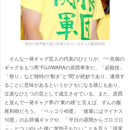
独自の世界観の芸が評価されているずんの飯尾和樹
そんな一発ギャグ芸人の代表のひとりが、“一兆個の
ギャグをもつ男”FUJIWARAの原西孝幸だ。「必殺技」
「祭り」など独特の“動き”と“間”が絶妙であり、連発す
ることに意味があるというかクセになる感じもあり、
立派なひとつの芸として成立させている。また、原西
と並んで一発ギャグ界の“東の雄”と言えば、ずんの飯
尾和樹だろう。「ペッコリ45度」「後輩にはマイナス
10度」のお辞儀ギャグや、「平日の昼間からゴロゴロ
～」とつぶやいた後に突拍子もないことを言う「現実