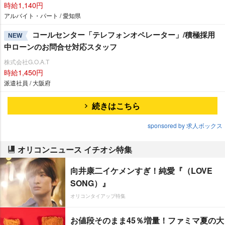
時給1,140円
アルバイト・パート / 愛知県
コールセンター「テレフォンオペレーター」/積極採用
NEW
中ローンのお問合せ対応スタッフ
株式会社G.O.A.T
時給1,450円
派遣社員 / 大阪府
続きはこちら
sponsored by 求人ボックス
オリコンニュース イチオシ特集
向井康二イケメンすぎ！純愛『（LOVE
SONG）』
オリコンタイアップ特集
お値段そのまま45％増量！ファミマ夏の大