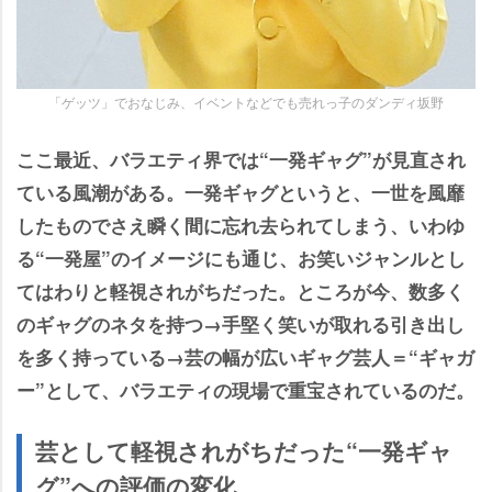
「ゲッツ」でおなじみ、イベントなどでも売れっ子のダンディ坂野
ここ最近、バラエティ界では“一発ギャグ”が見直され
ている風潮がある。一発ギャグというと、一世を風靡
したものでさえ瞬く間に忘れ去られてしまう、いわゆ
る“一発屋”のイメージにも通じ、お笑いジャンルとし
てはわりと軽視されがちだった。ところが今、数多く
のギャグのネタを持つ→手堅く笑いが取れる引き出し
を多く持っている→芸の幅が広いギャグ芸人＝“ギャガ
ー”として、バラエティの現場で重宝されているのだ。
芸として軽視されがちだった“一発ギャ
グ”への評価の変化