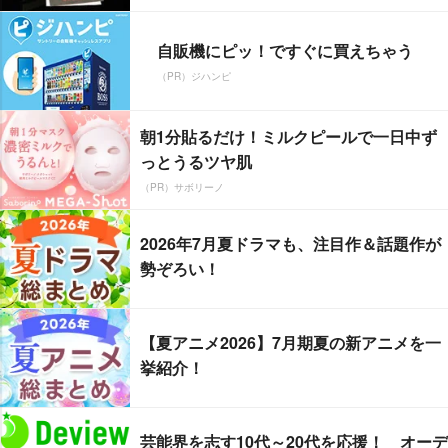
自販機にピッ！ですぐに買えちゃう
（PR）ジハンピ
朝1分貼るだけ！ミルクピールで一日中ず
っとうるツヤ肌
（PR）サボリーノ
2026年7月夏ドラマも、注目作＆話題作が
勢ぞろい！
【夏アニメ2026】7月期夏の新アニメを一
挙紹介！
芸能界を志す10代～20代を応援！ オーデ