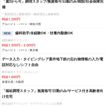
「週3から可」調理スタッフ/無資格可/日勤のみ/病院/社会保障完
備
一般財団法人鎌倉病院/一般財団法人鎌倉病院
時給1,250円
アルバイト・パート / 神奈川県
歯科助手/未経験OK・扶養内勤務OK
NEW
福田歯科クリニック
時給1,500円～2,000円
アルバイト・パート / 東京都
データ入力・タイピング/レア案件地下鉄の忘れ物情報の入力/電
話対応なし/シフト自由
株式会社トライバルユニット
時給1,600円
派遣社員 / 大阪府
「福祉調理スタッフ」無資格可/日勤のみ/サービス付き高齢者向
け住宅
株式会社アイリンク・ケア/グランドシエル西尾