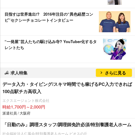
目指すは世界進出!? 2016年注目の“異色経歴コン
ビ”セクシーチョコレートインタビュー
“一発屋”芸人たちの駆け込み寺? YouTuber化するタ
レントたち
求人特集
さらに見る
データ入力・タイピング/スキマ時間でも稼げるPC入力できれば
100点駅チカ高収入
エクスエージェント株式会社
時給1,700円～2,000円
派遣社員 / 大阪府
「日勤のみ」調理スタッフ/調理師免許必須/特別養護老人ホーム
社会福祉法人仁風会/特別養護老人ホーム ビオスの丘