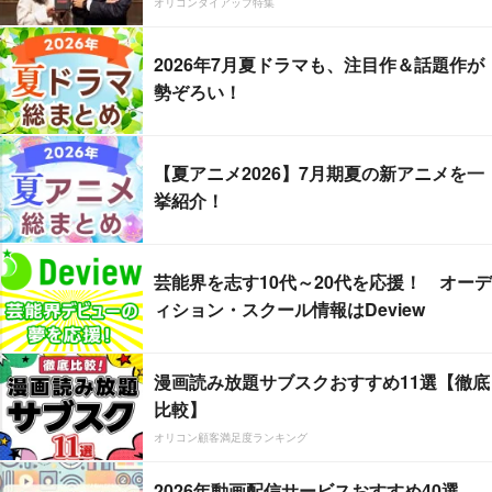
オリコンタイアップ特集
2026年7月夏ドラマも、注目作＆話題作が
勢ぞろい！
【夏アニメ2026】7月期夏の新アニメを一
挙紹介！
芸能界を志す10代～20代を応援！ オーデ
ィション・スクール情報はDeview
漫画読み放題サブスクおすすめ11選【徹底
比較】
オリコン顧客満足度ランキング
2026年動画配信サービスおすすめ40選