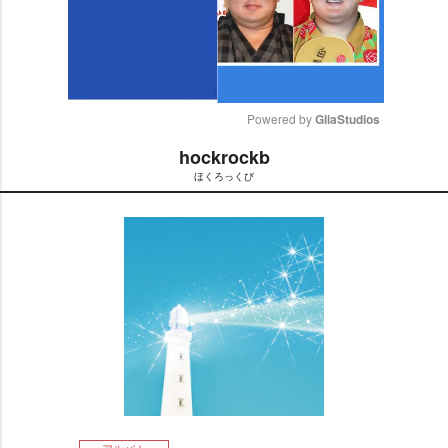
Powered by 
GliaStudios
hockrockb
M
ほくろっくび
u
t
e