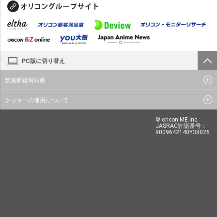
PC版に切り替え
禁無断複写転載
クッキーの使用について
© oricon ME inc.
JASRAC許諾番号：
9009642140Y38026