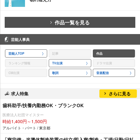
作品一覧を見る
芸能人事典
芸能人TOP
記事
作品
ランキング情報
TV出演
ドラマ出演
CM出演
歌詞
音楽配信
求人特集
さらに見る
歯科助手/扶養内勤務OK・ブランクOK
医療法人社団マイスター
時給1,400円～1,500円
アルバイト・パート / 東京都
「寮完備」半導体製造装置の組立/即入寮/製造・工場/日勤/日払