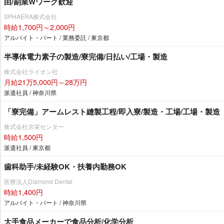
由/副業Wワーク歓迎
SPHAERA株式会社
時給1,700円～2,000円
アルバイト・パート / 業務委託 / 東京都
半導体電力素子の製造/寮完備/日払い/工場・製造
株式会社ライオン社
月給21万5,000円～28万円
派遣社員 / 神奈川県
「寮完備」アームレスト縫製工程/即入寮/製造・工場/工場・製造
株式会社京栄センター
時給1,500円
派遣社員 / 東京都
歯科助手/未経験OK・扶養内勤務OK
医療法人Diamond Dental
時給1,400円
アルバイト・パート / 神奈川県
大手食品メーカーで食品分析/化学分析