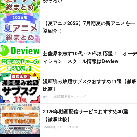
勢ぞろい！
【夏アニメ2026】7月期夏の新アニメを一
挙紹介！
芸能界を志す10代～20代を応援！ オーデ
ィション・スクール情報はDeview
漫画読み放題サブスクおすすめ11選【徹底
比較】
オリコン顧客満足度ランキング
2026年動画配信サービスおすすめ40選
【徹底比較】
CS動画配信サービス20選