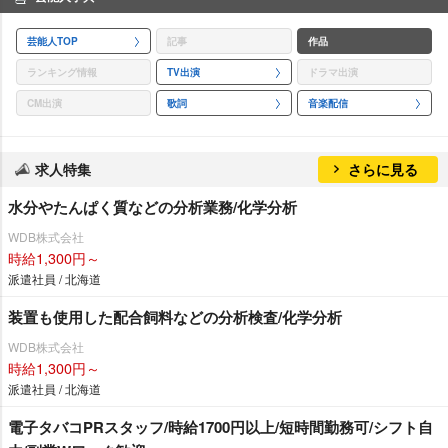
芸能人TOP
記事
作品
ランキング情報
TV出演
ドラマ出演
CM出演
歌詞
音楽配信
求人特集
さらに見る
水分やたんぱく質などの分析業務/化学分析
WDB株式会社
時給1,300円～
派遣社員 / 北海道
装置も使用した配合飼料などの分析検査/化学分析
WDB株式会社
時給1,300円～
派遣社員 / 北海道
電子タバコPRスタッフ/時給1700円以上/短時間勤務可/シフト自