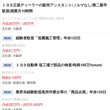
トヨタ正規ディーラーの販売アシスタント/ノルマなし/第二新卒
歓迎/残業月10時間
ネッツトヨタニューリー北大阪株式会社 池田店
月給20万円～25万円
正社員 / 大阪府
経験者歓迎「造園施工管理」年休122日
NEW
阪神園芸株式会社
月給21万円～
正社員 / 大阪府
トヨタ自動車 堤工場で部品の検査/特典168万/tutumi
NEW
株式会社テクノスマイル
時給2,100円
正社員 / 派遣社員 / 愛知県
業界未経験歓迎高所作業台等の「商品企画」年休124日
NEW
長谷川工業株式会社
月給25万円～29万5,000円
正社員 / 大阪府