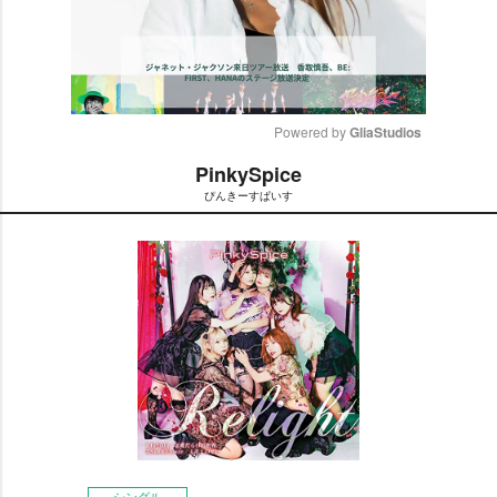
Powered by 
GliaStudios
PinkySpice
M
ぴんきーすぱいす
u
t
e
シングル