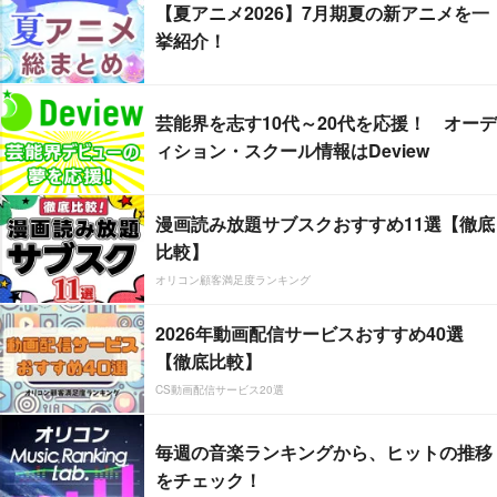
【夏アニメ2026】7月期夏の新アニメを一
挙紹介！
芸能界を志す10代～20代を応援！ オーデ
ィション・スクール情報はDeview
漫画読み放題サブスクおすすめ11選【徹底
比較】
オリコン顧客満足度ランキング
2026年動画配信サービスおすすめ40選
【徹底比較】
CS動画配信サービス20選
毎週の音楽ランキングから、ヒットの推移
をチェック！