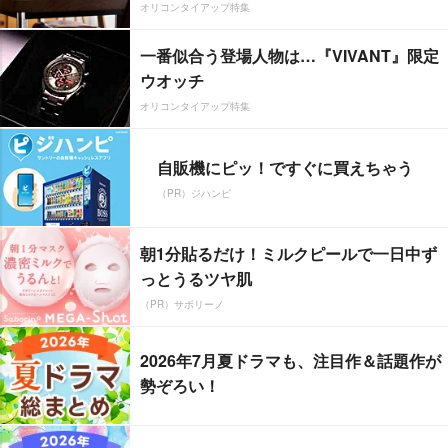
オリコンタイアップ特集
一番似合う登場人物は…『VIVANT』限定
ウオッチ
オリコンタイアップ特集
自販機にピッ！ですぐに買えちゃう
（PR）ジハンピ
朝1分貼るだけ！ミルクピールで一日中ず
っとうるツヤ肌
（PR）サボリーノ
2026年7月夏ドラマも、注目作＆話題作が
勢ぞろい！