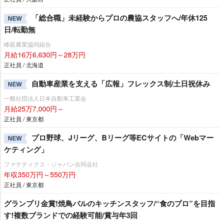
「総合職」未経験からプロの農協スタッフへ/年休125
NEW
日/転勤無
峰延農業協同組合
月給16万6,630円～28万円
正社員 / 北海道
自動車産業を支える「広報」フレックス制/土日祝休み
NEW
一般社団法人日本自動車工業会
月給25万7,000円～
正社員 / 東京都
プロ野球、Jリーグ、Bリーグ等ECサイトの「Webマー
NEW
ケティング」
ファナティクス・ジャパン合同会社
年収350万円～550万円
正社員 / 東京都
グランプリ金賞!焼鳥バルのキッチンスタッフ/“食のプロ”を目指
す!複数ブランドでの経験可能/賞与年3回