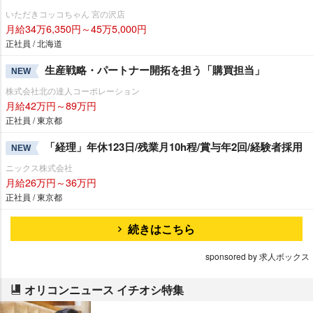
いただきコッコちゃん 宮の沢店
月給34万6,350円～45万5,000円
正社員 / 北海道
生産戦略・パートナー開拓を担う「購買担当」
NEW
株式会社北の達人コーポレーション
月給42万円～89万円
正社員 / 東京都
「経理」年休123日/残業月10h程/賞与年2回/経験者採用
NEW
ニックス株式会社
月給26万円～36万円
正社員 / 東京都
続きはこちら
sponsored by 求人ボックス
オリコンニュース イチオシ特集