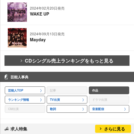
2024年02月20日発売
WAKE UP
2024年09月13日発売
Mayday
CDシングル売上ランキングをもっと見る
芸能人事典
芸能人TOP
記事
作品
ランキング情報
TV出演
ドラマ出演
CM出演
歌詞
音楽配信
求人特集
さらに見る