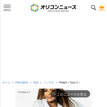
ホーム
PinkySpice
作品
シングル
Relight＜Type-C＞
このニュースを見る
arrow_forward_ios