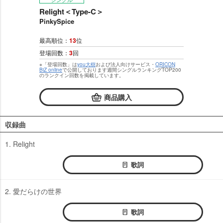
Relight＜Type-C＞
PinkySpice
最高順位：
13
位
登場回数：
3
回
※「登場回数」は
you大樹
および法人向けサービス・
ORICON
BiZ online
で公開しております週間シングルランキングTOP200
のランクイン回数を掲載しています。
商品購入
収録曲
1. Relight
歌詞
2. 愛だらけの世界
歌詞