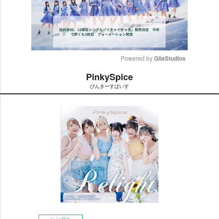
Powered by 
GliaStudios
PinkySpice
M
ぴんきーすぱいす
u
t
e
シングル