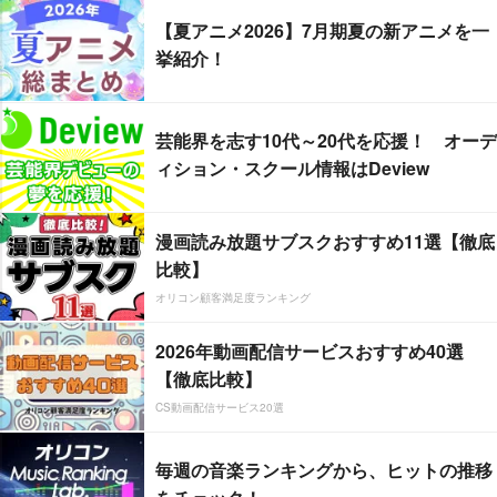
【夏アニメ2026】7月期夏の新アニメを一
挙紹介！
芸能界を志す10代～20代を応援！ オーデ
ィション・スクール情報はDeview
漫画読み放題サブスクおすすめ11選【徹底
比較】
オリコン顧客満足度ランキング
2026年動画配信サービスおすすめ40選
【徹底比較】
CS動画配信サービス20選
毎週の音楽ランキングから、ヒットの推移