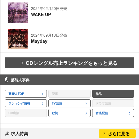
2024年02月20日発売
WAKE UP
2024年09月13日発売
Mayday
CDシングル売上ランキングをもっと見る
芸能人事典
芸能人TOP
記事
作品
ランキング情報
TV出演
ドラマ出演
CM出演
歌詞
音楽配信
求人特集
さらに見る