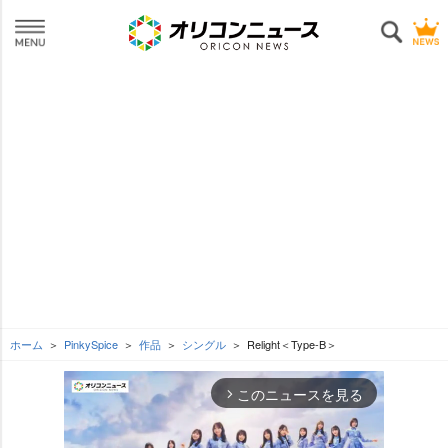
ホーム
PinkySpice
作品
シングル
Relight＜Type-B＞
このニュースを見る
arrow_forward_ios