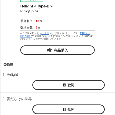
Relight＜Type-B＞
PinkySpice
最高順位：
13
位
登場回数：
3
回
※「登場回数」は
you大樹
および法人向けサービス・
ORICON
BiZ online
で公開しております週間シングルランキングTOP200
のランクイン回数を掲載しています。
商品購入
収録曲
1. Relight
歌詞
2. 愛だらけの世界
歌詞