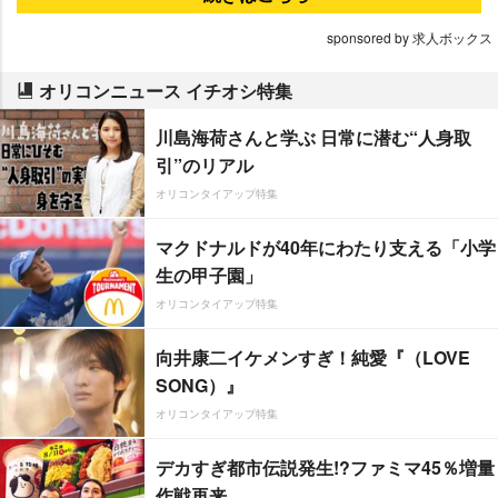
sponsored by 求人ボックス
オリコンニュース イチオシ特集
川島海荷さんと学ぶ 日常に潜む“人身取
引”のリアル
オリコンタイアップ特集
マクドナルドが40年にわたり支える「小学
生の甲子園」
オリコンタイアップ特集
向井康二イケメンすぎ！純愛『（LOVE
SONG）』
オリコンタイアップ特集
デカすぎ都市伝説発生!?ファミマ45％増量
作戦再来