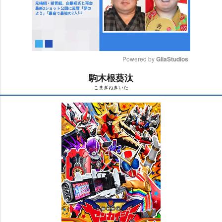
Powered by 
GliaStudios
駒木根葵汰
M
こまぎねきいた
u
t
e