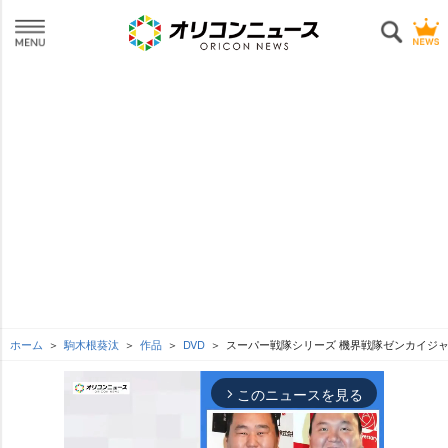
ホーム
駒木根葵汰
作品
DVD
スーパー戦隊シリーズ 機界戦隊ゼンカイジャー 
このニュースを見る
arrow_forward_ios