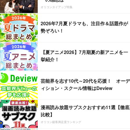
オリコンタイアップ特集
2026年7月夏ドラマも、注目作＆話題作が
勢ぞろい！
【夏アニメ2026】7月期夏の新アニメを一
挙紹介！
芸能界を志す10代～20代を応援！ オーデ
ィション・スクール情報はDeview
漫画読み放題サブスクおすすめ11選【徹底
比較】
オリコン顧客満足度ランキング