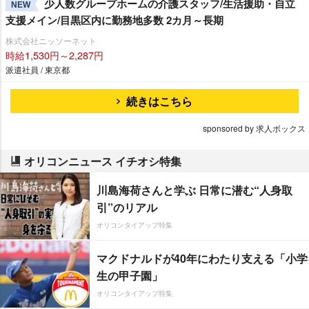
少人数グループホームの介護スタッフ/生活援助・自立
NEW
支援メイン/目黒区内に勤務地多数 2カ月～長期
株式会社ニッソーネット
時給1,530円～2,287円
派遣社員 / 東京都
続きはこちら
sponsored by 求人ボックス
オリコンニュース イチオシ特集
川島海荷さんと学ぶ 日常に潜む“人身取
引”のリアル
オリコンタイアップ特集
マクドナルドが40年にわたり支える「小学
生の甲子園」
オリコンタイアップ特集