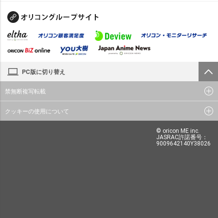
PC版に切り替え
禁無断複写転載
クッキーの使用について
© oricon ME inc.
JASRAC許諾番号：
9009642140Y38026