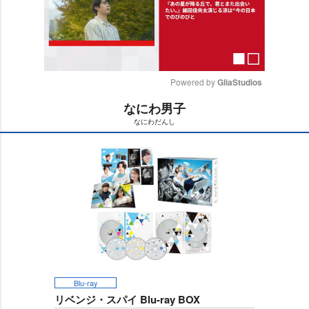
Powered by 
GliaStudios
なにわ男子
M
なにわだんし
u
t
e
Blu-ray
リベンジ・スパイ Blu-ray BOX