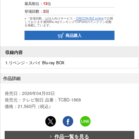
最高順位：
13
位
登場回数：
2
回
※「登場回数」は法人向けサービス・
ORICON BiZ online
で公開
しております週間Blu-rayランキングTOP300のランクイン回数
を掲載しています。
商品購入
収録内容
1.リベンジ・スパイ Blu-ray BOX
作品詳細
発売日：2026年04月03日
発売元：テレビ朝日 品番：TCBD-1868
価格：21,560円（税込）
作品一覧を見る