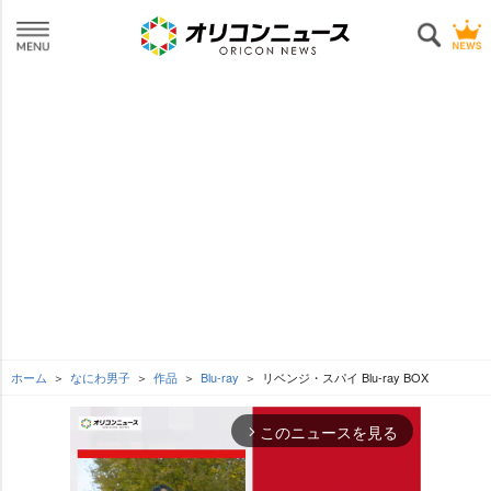
ホーム
なにわ男子
作品
Blu-ray
リベンジ・スパイ Blu-ray BOX
このニュースを見る
arrow_forward_ios