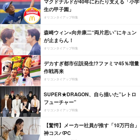
マクドナルドが40年にわたり支える「小学
生の甲子園」
オリコンタイアップ特集
森崎ウィン×向井康二“両片思い”にキュン
が止まらん！
オリコンタイアップ特集
デカすぎ都市伝説発生!?ファミマ45％増量
作戦再来
オリコンタイアップ特集
SUPER★DRAGON、自ら描いた”レトロ
フューチャー”
オリコンタイアップ特集
【驚愕】メーカー社員が推す「10万円台」
神コスパPC