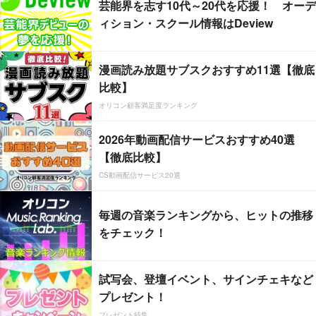
芸能界を志す10代～20代を応援！ オーデ
ィション・スクール情報はDeview
漫画読み放題サブスクおすすめ11選【徹底
比較】
オリコン顧客満足度ランキング
2026年動画配信サービスおすすめ40選
【徹底比較】
CS動画配信サービス20選
毎週の音楽ランキングから、ヒットの推移
をチェック！
試写会、登壇イベント、サインチェキなど
プレゼント！
プレゼント特集