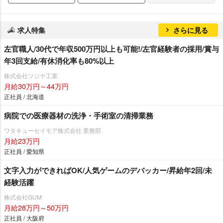
求人特集
さらに見る
左官職人/30代で年収500万円以上も可能!/左官経験者の採用/賞与
年3回支給/有休消化率も80%以上
株式会社ツジヤ工業
月給30万円～44万円
正社員 / 北海道
病院での医療器材の洗浄・手術室の清掃業務
ワタキューセイモア株式会社 業務部
月給23万円
正社員 / 愛知県
文字入力ができればOK/人気ゲームのデバッカー/昇給年2回/未
経験活躍
株式会社GUM
月給28万円～50万円
正社員 / 大阪府