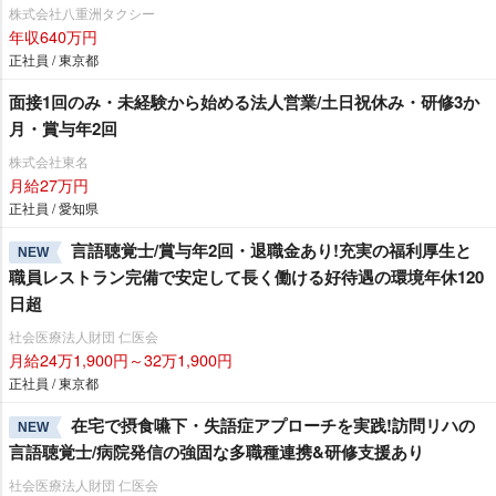
急線・東急田園都市沿線にお住まいの方必見☆ 未経験者の方
株式会社八重洲タクシー
も安心「3ヶ月30万円給料保証」乗務員さん最優先の職場環境！
年収640万円
嬉しい待遇も盛りだくさん♪「 経験者対象で入社20万円支
正社員 / 東京都
給！」シフトの相談も親身に対応！自分のペースで働くことが
面接1回のみ・未経験から始める法人営業/土日祝休み・研修3か
できますよ♪
月・賞与年2回
株式会社東名
月給27万円
正社員 / 愛知県
言語聴覚士/賞与年2回・退職金あり!充実の福利厚生と
NEW
職員レストラン完備で安定して長く働ける好待遇の環境年休120
日超
社会医療法人財団 仁医会
月給24万1,900円～32万1,900円
正社員 / 東京都
在宅で摂食嚥下・失語症アプローチを実践!訪問リハの
NEW
言語聴覚士/病院発信の強固な多職種連携&研修支援あり
社会医療法人財団 仁医会