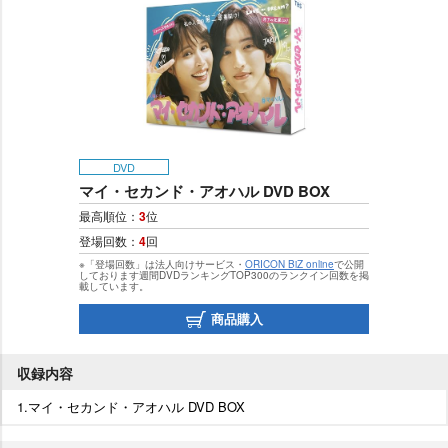
DVD
マイ・セカンド・アオハル DVD BOX
最高順位：
3
位
登場回数：
4
回
※「登場回数」は法人向けサービス・
ORICON BiZ online
で公開
しております週間DVDランキングTOP300のランクイン回数を掲
載しています。
商品購入
収録内容
1.マイ・セカンド・アオハル DVD BOX