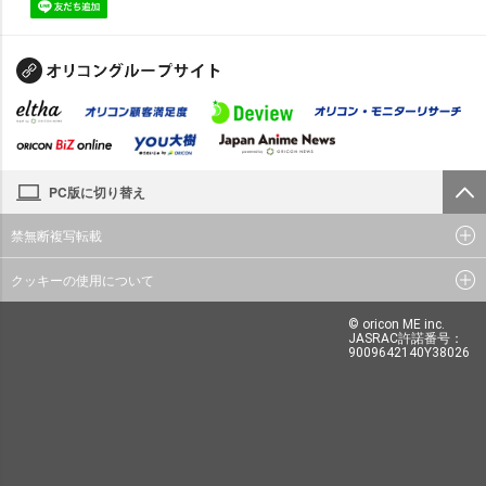
PC版に切り替え
禁無断複写転載
クッキーの使用について
© oricon ME inc.
JASRAC許諾番号：
9009642140Y38026