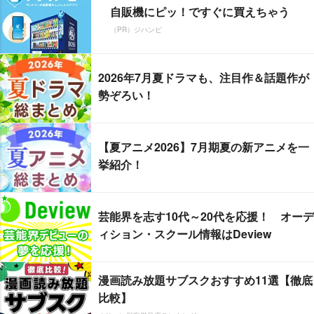
自販機にピッ！ですぐに買えちゃう
（PR）ジハンピ
2026年7月夏ドラマも、注目作＆話題作が
勢ぞろい！
【夏アニメ2026】7月期夏の新アニメを一
挙紹介！
芸能界を志す10代～20代を応援！ オーデ
ィション・スクール情報はDeview
漫画読み放題サブスクおすすめ11選【徹底
比較】