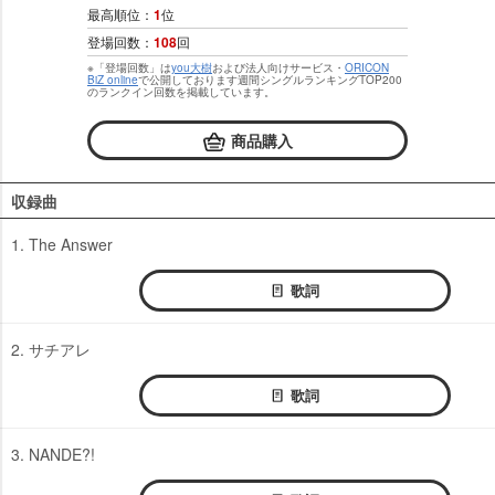
最高順位：
1
位
登場回数：
108
回
※「登場回数」は
you大樹
および法人向けサービス・
ORICON
BiZ online
で公開しております週間シングルランキングTOP200
のランクイン回数を掲載しています。
商品購入
収録曲
1. The Answer
歌詞
2. サチアレ
歌詞
3. NANDE?!