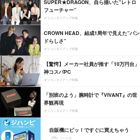
SUPER★DRAGON、自ら描いた”レトロ
フューチャー”
オリコンタイアップ特集
CROWN HEAD、結成1周年で見えた”バン
ドらしさ”
オリコンタイアップ特集
【驚愕】メーカー社員が推す「10万円台」
神コスパPC
オリコンタイアップ特集
「別班のよう」腕時計で『VIVANT』の世
界観再現
オリコンタイアップ特集
自販機にピッ！ですぐに買えちゃう
（PR）ジハンピ