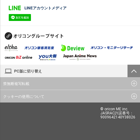
LINEアカウントメディア
PC版に切り替え
禁無断複写転載
クッキーの使用について
© oricon ME inc.
JASRAC許諾番号：
9009642140Y38026