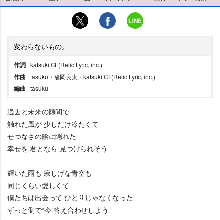
変わらないもの。
作詞 :
katsuki.CF(Relic Lyric, inc.)
作曲 :
tasuku・福岡良太・katsuki.CF(Relic Lyric, inc.)
編曲 :
tasuku
過去と未来の隙間で
触れた風が 少しだけ冷たくて
せつなさの陰に隠れた
幸せを 君となら 見つけられそう
輝いた雨も 寂しげな青空も
同じくらい愛しくて
僕たちは出会って ひとりじゃなくなった
ずっと側で“今”答え合わせしよう