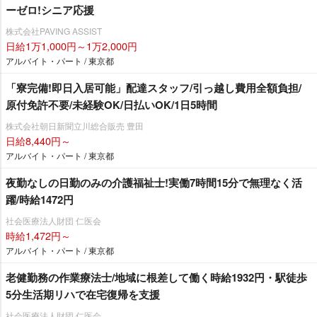
ーゼロ!シニア応援
株式会社PAVING ASSIST
日給1万1,000円～1万2,000円
アルバイト・パート / 東京都
「寮完備!即日入居可能」配達スタッフ/引っ越し費用全額負担/
原付免許不要/未経験OK/日払いOK/1日5時間
株式会社朝日新聞立川総合販売 豊田
日給8,440円～
アルバイト・パート / 東京都
夜勤なしの日勤のみの介護福祉士!実働7時間15分で無理なく活
躍/時給1472円
社会医療法人財団 仁医会
時給1,472円～
アルバイト・パート / 東京都
老健勤務の作業療法士/地域に根差して働く時給1932円・駅徒歩
5分生活期リハで在宅復帰を支援
社会医療法人財団 仁医会