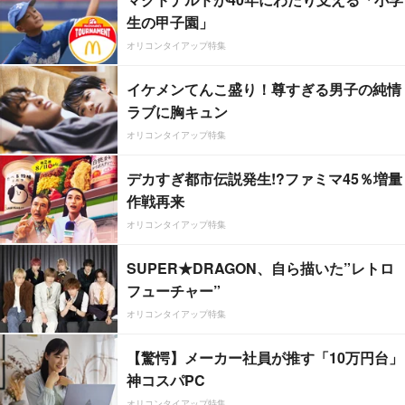
生の甲子園」
オリコンタイアップ特集
イケメンてんこ盛り！尊すぎる男子の純情
ラブに胸キュン
オリコンタイアップ特集
デカすぎ都市伝説発生!?ファミマ45％増量
作戦再来
オリコンタイアップ特集
SUPER★DRAGON、自ら描いた”レトロ
フューチャー”
オリコンタイアップ特集
【驚愕】メーカー社員が推す「10万円台」
神コスパPC
オリコンタイアップ特集