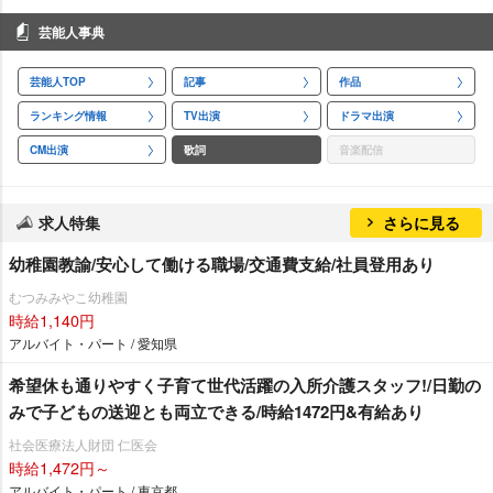
芸能人事典
芸能人TOP
記事
作品
ランキング情報
TV出演
ドラマ出演
CM出演
歌詞
音楽配信
求人特集
さらに見る
幼稚園教諭/安心して働ける職場/交通費支給/社員登用あり
むつみみやこ幼稚園
時給1,140円
アルバイト・パート / 愛知県
希望休も通りやすく子育て世代活躍の入所介護スタッフ!/日勤の
みで子どもの送迎とも両立できる/時給1472円&有給あり
社会医療法人財団 仁医会
時給1,472円～
アルバイト・パート / 東京都