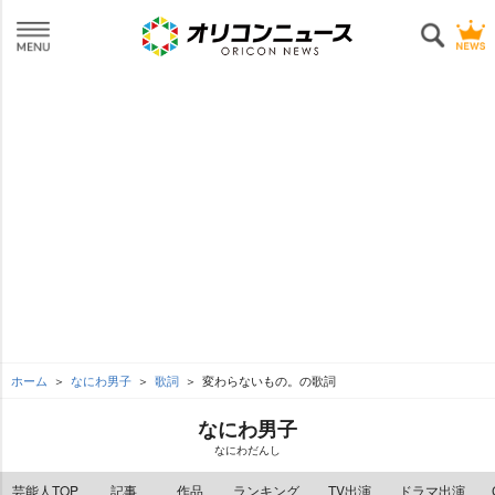
ホーム
なにわ男子
歌詞
変わらないもの。の歌詞
なにわ男子
なにわだんし
芸能人TOP
記事
作品
ランキング
TV出演
ドラマ出演