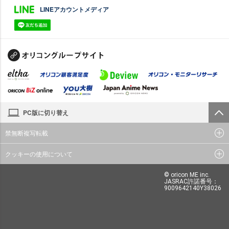
LINEアカウントメディア
PC版に切り替え
禁無断複写転載
クッキーの使用について
© oricon ME inc.
JASRAC許諾番号：
9009642140Y38026