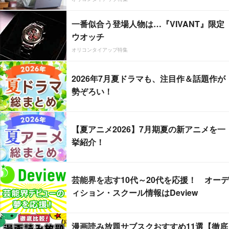
一番似合う登場人物は…『VIVANT』限定
ウオッチ
オリコンタイアップ特集
2026年7月夏ドラマも、注目作＆話題作が
勢ぞろい！
【夏アニメ2026】7月期夏の新アニメを一
挙紹介！
芸能界を志す10代～20代を応援！ オーデ
ィション・スクール情報はDeview
漫画読み放題サブスクおすすめ11選【徹底