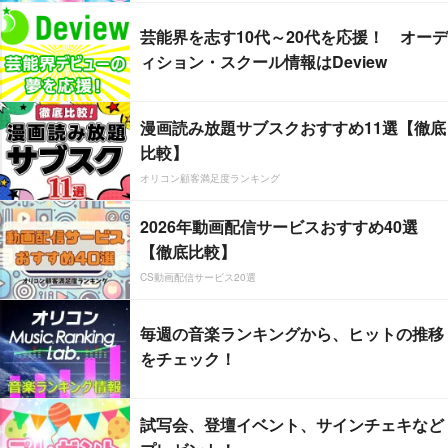
芸能界を志す10代～20代を応援！ オーデ
ィション・スクール情報はDeview
漫画読み放題サブスクおすすめ11選【徹底
比較】
オリコン顧客満足度ランキング
2026年動画配信サービスおすすめ40選
【徹底比較】
CS動画配信サービス20選
毎週の音楽ランキングから、ヒットの推移
をチェック！
試写会、登壇イベント、サインチェキなど