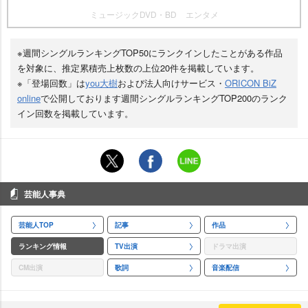
ミュージックDVD・BD
エンタメ
※週間シングルランキングTOP50にランクインしたことがある作品
を対象に、推定累積売上枚数の上位20件を掲載しています。
※「登場回数」は
you大樹
および法人向けサービス・
ORICON BiZ
online
で公開しております週間シングルランキングTOP200のランク
イン回数を掲載しています。
芸能人事典
芸能人TOP
記事
作品
ランキング情報
TV出演
ドラマ出演
CM出演
歌詞
音楽配信