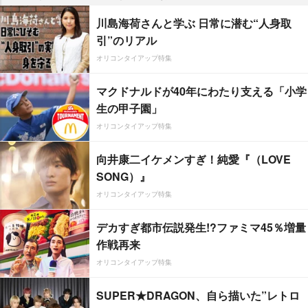
川島海荷さんと学ぶ 日常に潜む“人身取
引”のリアル
オリコンタイアップ特集
マクドナルドが40年にわたり支える「小学
生の甲子園」
オリコンタイアップ特集
向井康二イケメンすぎ！純愛『（LOVE
SONG）』
オリコンタイアップ特集
デカすぎ都市伝説発生!?ファミマ45％増量
作戦再来
オリコンタイアップ特集
SUPER★DRAGON、自ら描いた”レトロ