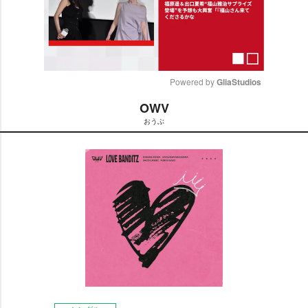
Powered by 
GliaStudios
OWV
M
おうぶ
u
t
e