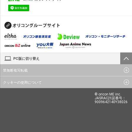
PC版に切り替え
禁無断複写転載
クッキーの使用について
© oricon ME inc.
JASRAC許諾番号：
9009642140Y38026