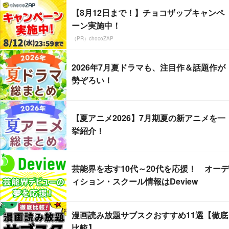
【8月12日まで！】チョコザップキャンペ
ーン実施中！
（PR）chocoZAP
2026年7月夏ドラマも、注目作＆話題作が
勢ぞろい！
【夏アニメ2026】7月期夏の新アニメを一
挙紹介！
芸能界を志す10代～20代を応援！ オーデ
ィション・スクール情報はDeview
漫画読み放題サブスクおすすめ11選【徹底
比較】