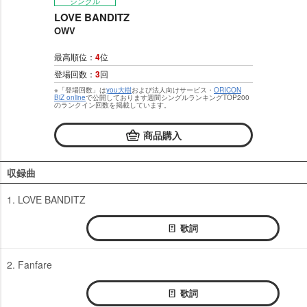
シングル
LOVE BANDITZ
OWV
最高順位：
4
位
登場回数：
3
回
※「登場回数」は
you大樹
および法人向けサービス・
ORICON
BiZ online
で公開しております週間シングルランキングTOP200
のランクイン回数を掲載しています。
商品購入
収録曲
1. LOVE BANDITZ
歌詞
2. Fanfare
歌詞