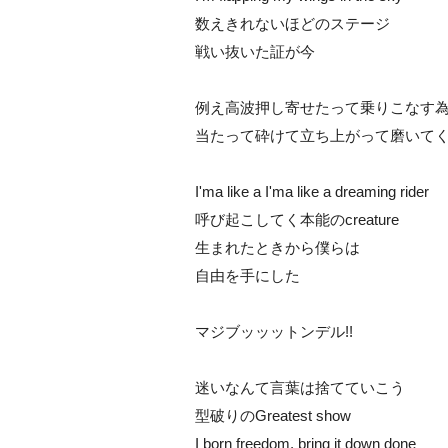
数えきれないほどのステージ
戦い抜いた証が今
例え高波押し寄せたって乗りこなす
当たって砕けて立ち上がって磨いてくmy
I'ma like a I'ma like a dreaming rider
呼び起こしてく本能のcreature
生まれたときから僕らは
自由を手にした
マジブッッットンデル!!
迷いなんて言葉は捨てていこう
型破りのGreatest show
I born freedom, bring it down done