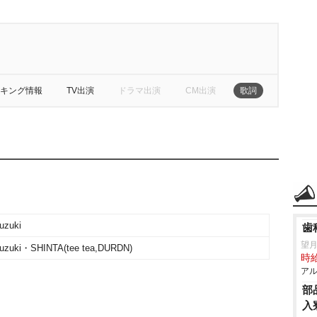
キング情報
TV出演
ドラマ出演
CM出演
歌詞
uzuki
歯
望
Suzuki・SHINTA(tee tea,DURDN)
時給
アル
部
入