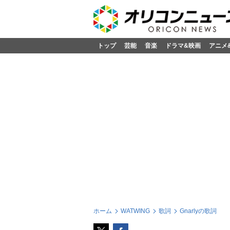
トップ
芸能
音楽
ドラマ&映画
アニメ
ホーム
WATWING
歌詞
Gnarlyの歌詞