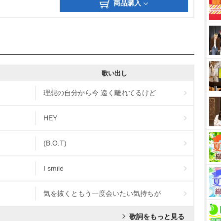
商品購入
歌い出し
理想の自分から今 遠く離れてるけど
HEY
(B.O.T)
I smile
気を抜くともう一度会いたい気持ちが
歌詞をもっと見る