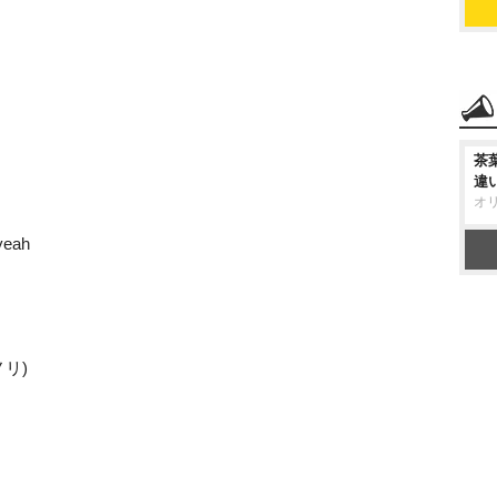
茶
違
オ
yeah
ノリ)