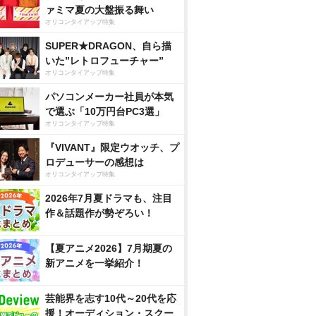
ァミマ夏の大盤振る舞い
オリコンタイアップ特集
SUPER★DRAGON、自ら描
いた”レトロフューチャー”
オリコンタイアップ特集
パソコンメーカー社員が本気
で選ぶ「10万円台PC3選」
オリコンタイアップ特集
『VIVANT』限定ウオッチ、プ
ロデューサーの感想は
オリコンタイアップ特集
2026年7月夏ドラマも、注目
作＆話題作が勢ぞろい！
【夏アニメ2026】7月期夏の
新アニメを一挙紹介！
芸能界を志す10代～20代を応
援！オーディション・スクー