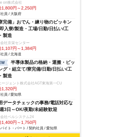
ve on株式会社
1,800円～2,250円
社員 / 大阪府
寮完備」おでん・練り物のピッキン
/即入寮/製造・工場/日勤/日払い/工
・製造
式会社京栄センター
1,107円～1,384円
社員 / 北海道
半導体製品の格納・運搬・ピッ
EW
ング・組立て/寮完備/日勤/日払い/工
・製造
エージェント株式会社AGT東海第一CU
1,320円
社員 / 愛知県
用データチェックの事務/電話対応な
/週3日～OK/夜勤/未経験歓迎
会社ベルシステム24
1,400円～1,750円
バイト・パート / 契約社員 / 愛知県