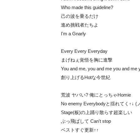
Who made this guideline?
己の波を乗るだけ
進め挑戦者たちよ
I'm a Gnarly
Every Every Everyday
まげねぇ覚悟を胸に進撃
You and me, you and me you and me 
創り上げるHotな今世紀
荒波 ヤバい? 俺にとっちゃHomie
No enemy Everybodyと揺れてく↑↓ (
Stage(板)の上踊り散らす超楽しい
ぶっ飛ばして Can't stop
ベストすぐ更新↑↑