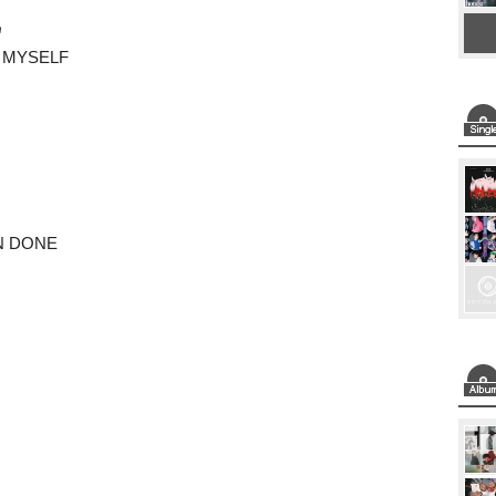
為
YSELF
N DONE