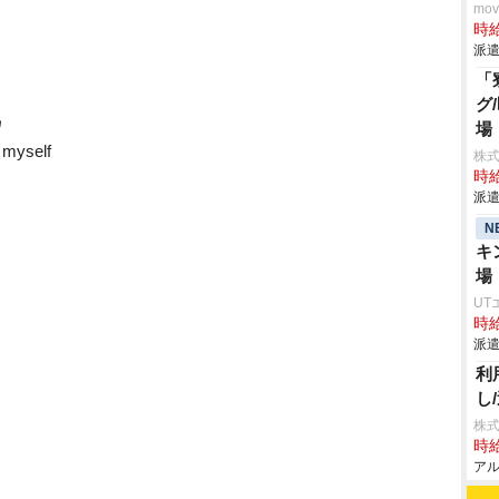
mo
時給
派遣
「
グ
為
場
self
株
時給
派遣
N
キ
場
UT
時給
派遣
利
し
株式
時給
アル