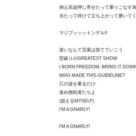
例え高波押し寄せたって乗りこなす
当たって砕けて立ち上がって磨いてくM
マジブッッットンデル!!
迷いなんて言葉は捨てていこう
型破りのGREATEST SHOW
I BORN FREEDOM, BRING IT DOW
WHO MADE THIS GUIDELINE?
己の波を乗るだけ
進め挑戦者たちよ
(超えるMYSELF)
I'M A GNARLY!
I'M A GNARLY!