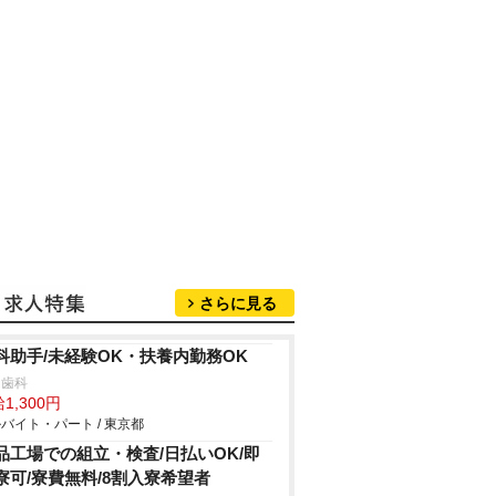
さらに見る
科助手/未経験OK・扶養内勤務OK
月歯科
1,300円
バイト・パート / 東京都
品工場での組立・検査/日払いOK/即
寮可/寮費無料/8割入寮希望者