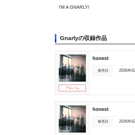
I'M A GNARLY!
Gnarlyの収録作品
honest
発売日
2026年0
アルバム
honest
発売日
2026年0