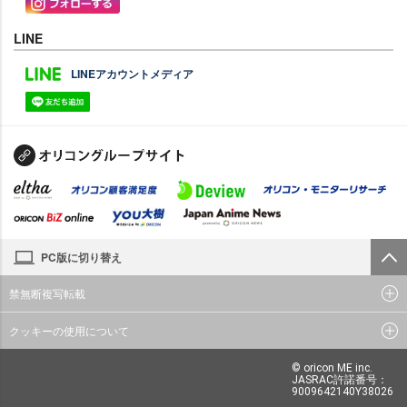
LINE
LINEアカウントメディア
PC版に切り替え
禁無断複写転載
クッキーの使用について
© oricon ME inc.
JASRAC許諾番号：
9009642140Y38026