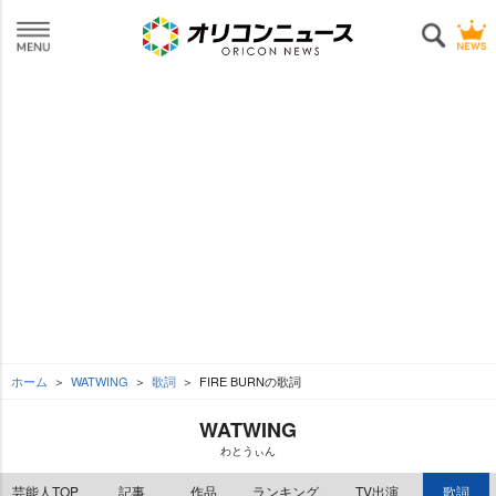
ホーム
WATWING
歌詞
FIRE BURNの歌詞
WATWING
わとうぃん
芸能人TOP
記事
作品
ランキング
TV出演
歌詞