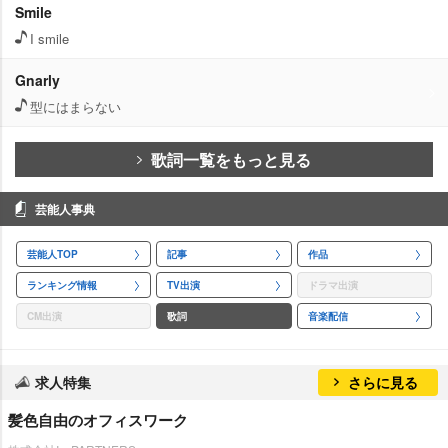
Smile
I smile
Gnarly
型にはまらない
歌詞一覧をもっと見る
芸能人事典
芸能人TOP
記事
作品
ランキング情報
TV出演
ドラマ出演
CM出演
歌詞
音楽配信
求人特集
さらに見る
髪色自由のオフィスワーク