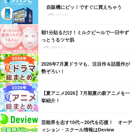
自販機にピッ！ですぐに買えちゃう
（PR）ジハンピ
朝1分貼るだけ！ミルクピールで一日中ず
っとうるツヤ肌
（PR）サボリーノ
2026年7月夏ドラマも、注目作＆話題作が
勢ぞろい！
【夏アニメ2026】7月期夏の新アニメを一
挙紹介！
芸能界を志す10代～20代を応援！ オーデ
ィション・スクール情報はDeview