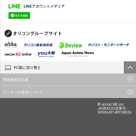
LINEアカウントメディア
PC版に切り替え
禁無断複写転載
クッキーの使用について
© oricon ME inc.
JASRAC許諾番号：
9009642140Y38026