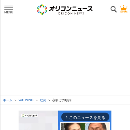
ホーム
WATWING
歌詞
夜明けの歌詞
このニュースを見る
arrow_forward_ios