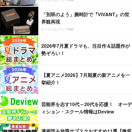
「別班のよう」腕時計で『VIVANT』の世
界観再現
オリコンタイアップ特集
2026年7月夏ドラマも、注目作＆話題作が
勢ぞろい！
【夏アニメ2026】7月期夏の新アニメを一
挙紹介！
芸能界を志す10代～20代を応援！ オーデ
ィション・スクール情報はDeview
漫画読み放題サブスクおすすめ11選【徹底