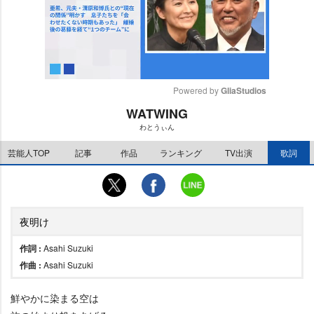
Powered by 
GliaStudios
WATWING
M
わとうぃん
u
t
芸能人TOP
記事
作品
ランキング
TV出演
歌詞
e
夜明け
作詞 :
Asahi Suzuki
作曲 :
Asahi Suzuki
鮮やかに染まる空は