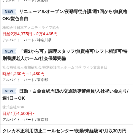
リニューアルオープン/夜勤専従介護/週1回から/無資格
NEW
OK/髪色自由
株式会社日本アメニティライフ協会
日給2万4,375円～2万4,465円
アルバイト・パート / 神奈川県
「週2から可」調理スタッフ/無資格可/シフト相談可/特
NEW
別養護老人ホーム/社会保障完備
社会福祉法人洛和福祉会/特別養護老人ホーム 洛和ヴィラ文京春日
時給1,230円～1,480円
アルバイト・パート / 東京都
日勤・白金台駅周辺の交通誘導警備員/入社祝い金あり/
NEW
週1日～OK
株式会社MSK
日給1万4,500円～
アルバイト・パート / 東京都
クレカ不正利用防止コールセンター/夜勤/未経験可/月収30万円