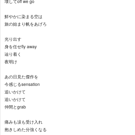
壊してoff we go
鮮やかに染まる空は
旅の始まり帆をあげろ
光り出す
身を任せfly away
辿り着く
夜明け
あの日見た傑作を
今感じるsensation
追いかけて
追いかけて
仲間とgrab
痛みも涙も受け入れ
抱きしめた分強くなる