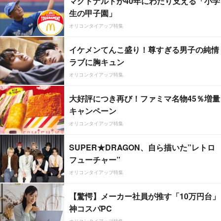
マクドナルドが40年にわたり支える「小学
生の甲子園」
オリコンタイアップ特集
イケメンてんこ盛り！尊すぎる男子の純情
ラブに胸キュン
オリコンタイアップ特集
大好評につき再び！ファミマ名物45％増量
キャンペーン
オリコンタイアップ特集
SUPER★DRAGON、自ら描いた”レトロ
フューチャー”
オリコンタイアップ特集
【驚愕】メーカー社員が推す「10万円台」
神コスパPC
オリコンタイアップ特集