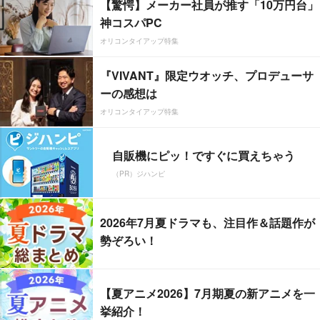
【驚愕】メーカー社員が推す「10万円台」
神コスパPC
オリコンタイアップ特集
『VIVANT』限定ウオッチ、プロデューサ
ーの感想は
オリコンタイアップ特集
自販機にピッ！ですぐに買えちゃう
（PR）ジハンピ
2026年7月夏ドラマも、注目作＆話題作が
勢ぞろい！
【夏アニメ2026】7月期夏の新アニメを一
挙紹介！