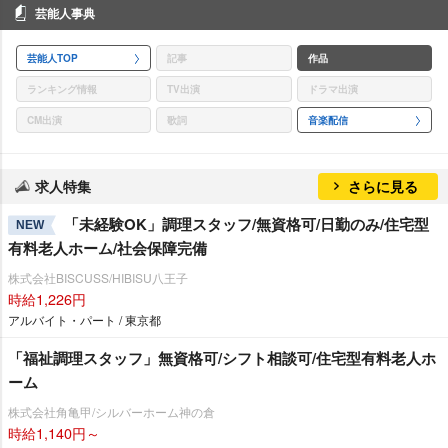
芸能人事典
芸能人TOP
記事
作品
ランキング情報
TV出演
ドラマ出演
CM出演
歌詞
音楽配信
求人特集
さらに見る
「未経験OK」調理スタッフ/無資格可/日勤のみ/住宅型
NEW
有料老人ホーム/社会保障完備
株式会社BISCUSS/HIBISU八王子
時給1,226円
アルバイト・パート / 東京都
「福祉調理スタッフ」無資格可/シフト相談可/住宅型有料老人ホ
ーム
株式会社角亀甲/シルバーホーム神の倉
時給1,140円～