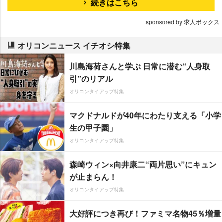
続きはこちら
sponsored by 求人ボックス
オリコンニュース イチオシ特集
川島海荷さんと学ぶ 日常に潜む“人身取
引”のリアル
オリコンタイアップ特集
マクドナルドが40年にわたり支える「小学
生の甲子園」
オリコンタイアップ特集
森崎ウィン×向井康二“両片思い”にキュン
が止まらん！
オリコンタイアップ特集
大好評につき再び！ファミマ名物45％増量