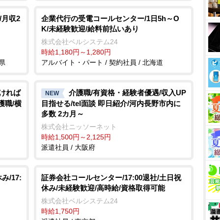
/月収2
企業代行の受電コールセンター/1日5h～O
K/未経験歓迎/給料前払いあり
株式会社ベルシステム24
時給1,180円～1,280円
県
アルバイト・パート / 契約社員 / 北海道
なければ
介護職/有資格・経験者優遇/収入UP
NEW
護職/横
目指せる/tel面談 即日紹介/河内長野市内に
多数 2カ月～
株式会社ニッソーネット
時給1,500円～2,125円
派遣社員 / 大阪府
/17:
証券会社コールセンター/17:00退社/土日祝
休み/未経験歓迎/高時給/資格取得可能
株式会社ベルシステム24
時給1,750円