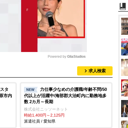
Powered by 
GliaStudios
求人検索
M
u
t
スタ
力仕事少なめの介護職/年齢不問/50
NEW
田原市内
代以上が活躍中/海部郡大治町内に勤務地多
e
数 2カ月～長期
株式会社ニッソーネット
時給1,400円～2,125円
派遣社員 / 愛知県