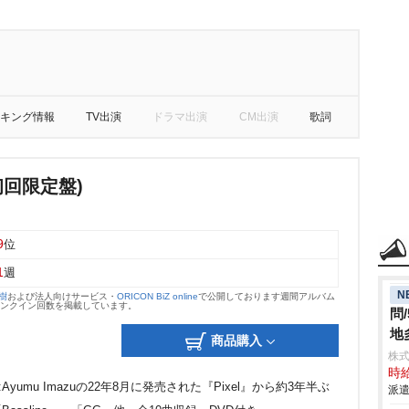
キング情報
TV出演
ドラマ出演
CM出演
歌詞
(初回限定盤)
9
位
1
週
N
大樹
および法人向けサービス・
ORICON BiZ online
で公開しております週間アルバム
のランクイン回数を掲載しています。
問
地
商品購入
株
時給
umu Imazuの22年8月に発売された『Pixel』から約3年半ぶ
派遣