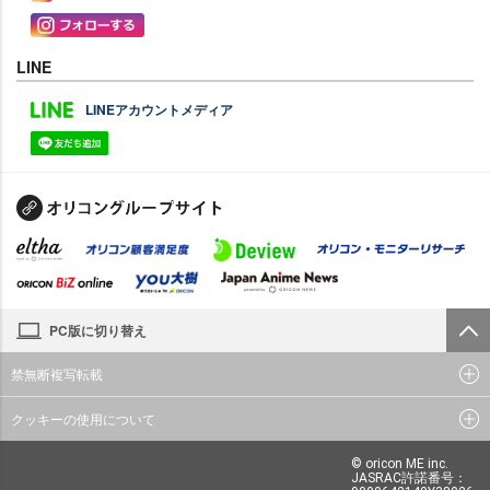
LINE
LINEアカウントメディア
PC版に切り替え
禁無断複写転載
クッキーの使用について
© oricon ME inc.
JASRAC許諾番号：