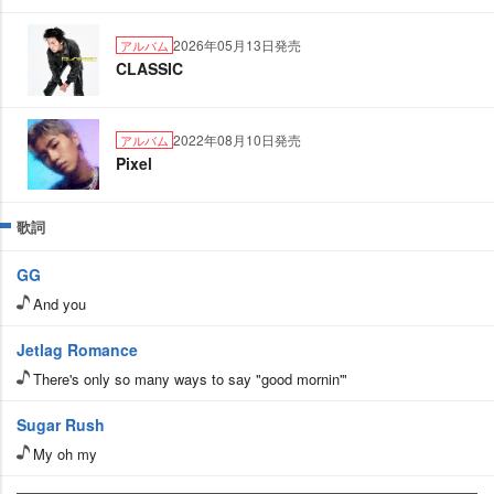
2026年05月13日発売
アルバム
CLASSIC
2022年08月10日発売
アルバム
Pixel
歌詞
GG
And you
Jetlag Romance
There's only so many ways to say "good mornin'"
Sugar Rush
My oh my