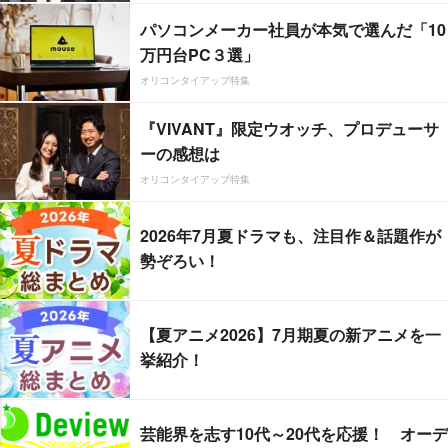
パソコンメーカー社員が本気で選んだ「10
万円台PC３選」
オリコンタイアップ特集
『VIVANT』限定ウオッチ、プロデューサ
ーの感想は
オリコンタイアップ特集
2026年7月夏ドラマも、注目作＆話題作が
勢ぞろい！
【夏アニメ2026】7月期夏の新アニメを一
挙紹介！
芸能界を志す10代～20代を応援！ オーデ