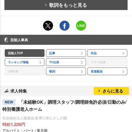
歌詞をもっと見る
芸能人事典
芸能人TOP
記事
作品
ランキング情報
TV出演
ドラマ出演
CM出演
歌詞
音楽配信
求人特集
さらに見る
「未経験OK」調理スタッフ/調理師免許必須/日勤のみ/
NEW
特別養護老人ホーム
社会福祉法人園盛会/多摩の里むさしの園
時給1,226円
アルバイト・パート / 東京都