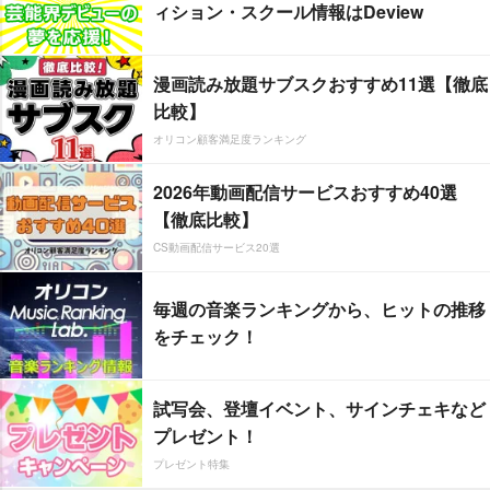
ィション・スクール情報はDeview
漫画読み放題サブスクおすすめ11選【徹底
比較】
オリコン顧客満足度ランキング
2026年動画配信サービスおすすめ40選
【徹底比較】
CS動画配信サービス20選
毎週の音楽ランキングから、ヒットの推移
をチェック！
試写会、登壇イベント、サインチェキなど
プレゼント！
プレゼント特集