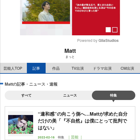
Powered by 
GliaStudios
Matt
M
まっと
u
t
芸能人TOP
記事
作品
TV出演
ドラマ出演
CM出演
e
Mattの記事・ニュース・速報
すべて
ニュース
特集
“違和感”の向こう側へ…Mattが求めた自分
だけの美「『不自然』は僕にとって批判で
はない」
｜芸能 ｜
2022-02-16
特集