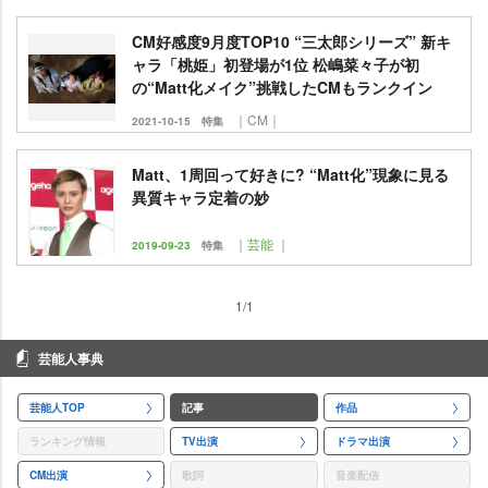
CM好感度9月度TOP10 “三太郎シリーズ” 新キ
ャラ「桃姫」初登場が1位 松嶋菜々子が初
の“Matt化メイク”挑戦したCMもランクイン
｜CM｜
2021-10-15
特集
Matt、1周回って好きに? “Matt化”現象に見る
異質キャラ定着の妙
｜芸能 ｜
2019-09-23
特集
1/1
芸能人事典
芸能人TOP
記事
作品
ランキング情報
TV出演
ドラマ出演
CM出演
歌詞
音楽配信