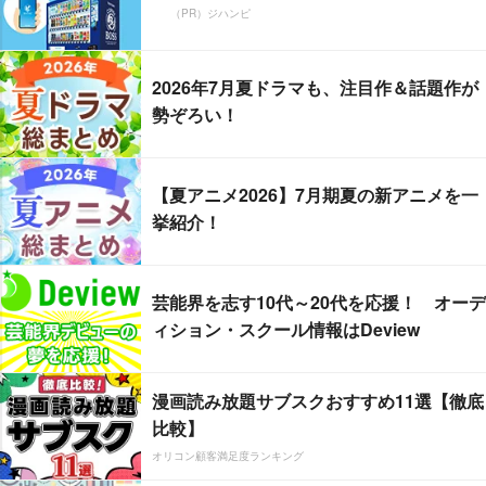
（PR）ジハンピ
2026年7月夏ドラマも、注目作＆話題作が
勢ぞろい！
【夏アニメ2026】7月期夏の新アニメを一
挙紹介！
芸能界を志す10代～20代を応援！ オーデ
ィション・スクール情報はDeview
漫画読み放題サブスクおすすめ11選【徹底
比較】
オリコン顧客満足度ランキング