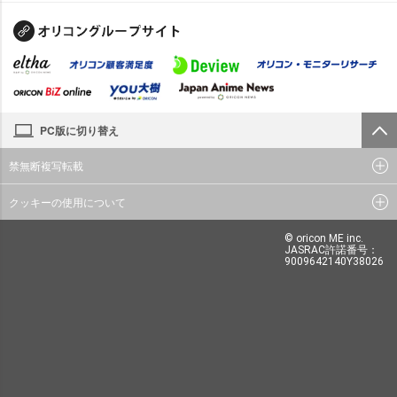
PC版に切り替え
禁無断複写転載
クッキーの使用について
© oricon ME inc.
JASRAC許諾番号：
9009642140Y38026