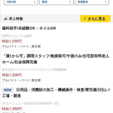
CM出演
歌詞
音楽配信
求人特集
さらに見る
歯科助手/未経験OK・ネイルOK
島野おとなこども歯科
時給1,230円
アルバイト・パート / 東京都
「週1から可」調理スタッフ/無資格可/午後のみ/住宅型有料老人
ホーム/社会保障完備
株式会社ベストパートナー/ラヴィスタ青梅藤橋
時給1,226円
アルバイト・パート / 東京都
日用品・消費財の加工・機械操作・検査/寮完備/日払い/
NEW
工場・製造
UTエージェント株式会社AGT東海第一CU
時給1,350円