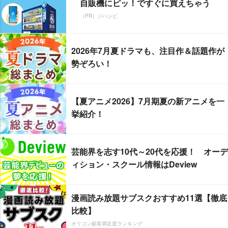
自販機にピッ！ですぐに買えちゃう
（PR）ジハンピ
2026年7月夏ドラマも、注目作＆話題作が
勢ぞろい！
【夏アニメ2026】7月期夏の新アニメを一
挙紹介！
芸能界を志す10代～20代を応援！ オーデ
ィション・スクール情報はDeview
漫画読み放題サブスクおすすめ11選【徹底
比較】
オリコン顧客満足度ランキング