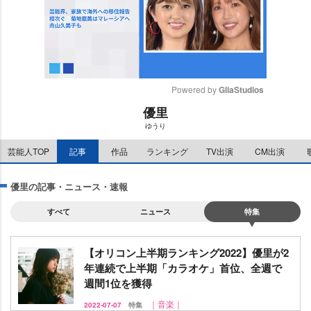
Powered by 
GliaStudios
優里
M
ゆうり
u
t
芸能人TOP
記事
作品
ランキング
TV出演
CM出演
e
優里の記事・ニュース・速報
すべて
ニュース
特集
【オリコン上半期ランキング2022】優里が2
年連続で上半期「カラオケ」首位、全週で
週間1位を獲得
｜音楽｜
2022-07-07
特集