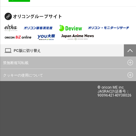
PC版に切り替え
禁無断複写転載
クッキーの使用について
© oricon ME inc.
JASRAC許諾番号：
9009642140Y38026