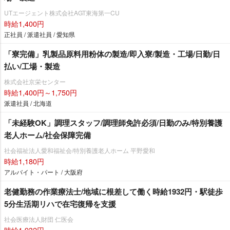
UTエージェント株式会社AGT東海第一CU
時給1,400円
正社員 / 派遣社員 / 愛知県
「寮完備」乳製品原料用粉体の製造/即入寮/製造・工場/日勤/日
払い/工場・製造
株式会社京栄センター
時給1,400円～1,750円
派遣社員 / 北海道
「未経験OK」調理スタッフ/調理師免許必須/日勤のみ/特別養護
老人ホーム/社会保障完備
社会福祉法人愛和福祉会/特別養護老人ホーム 平野愛和
時給1,180円
アルバイト・パート / 大阪府
老健勤務の作業療法士/地域に根差して働く時給1932円・駅徒歩
5分生活期リハで在宅復帰を支援
社会医療法人財団 仁医会
時給1,932円～