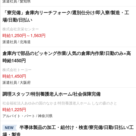
派遣社員 / 愛知県
「寮完備」倉庫内リーチフォーク/選別仕分け/即入寮/製造・工
場/日勤/日払い
株式会社京栄センター
時給1,250円～1,563円
派遣社員 / 北海道
倉庫内で部品のピッキング作業/人気の倉庫内作業!日勤のみ×高
時給1450円
株式会社トーコー
時給1,450円
派遣社員 / 大阪府
調理スタッフ/特別養護老人ホーム/社会保障完備
社会福祉法人あゆみの国のなかま/特別養護老人ホーム しなの森のさと
時給1,225円
アルバイト・パート / 神奈川県
半導体製品の加工・組付け・検査/寮完備/日勤/日払い/工
NEW
場・製造