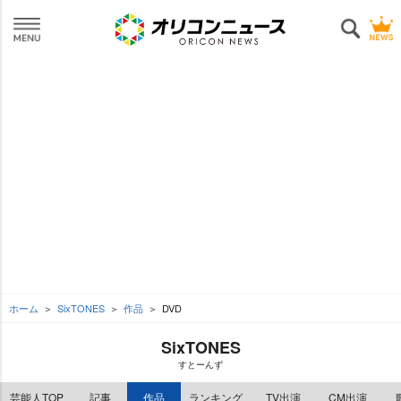
ホーム
SixTONES
作品
DVD
SixTONES
すとーんず
芸能人TOP
記事
作品
ランキング
TV出演
CM出演