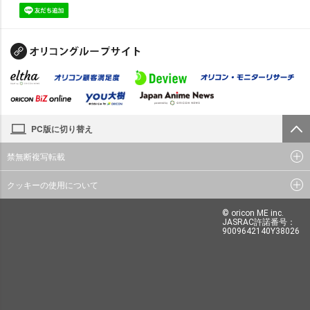
PC版に切り替え
禁無断複写転載
クッキーの使用について
© oricon ME inc.
JASRAC許諾番号：
9009642140Y38026