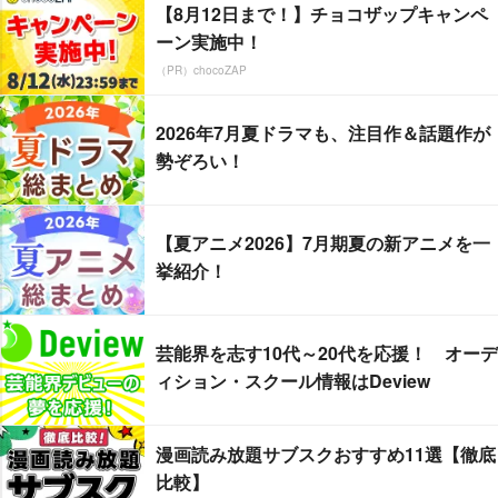
【8月12日まで！】チョコザップキャンペ
ーン実施中！
（PR）chocoZAP
2026年7月夏ドラマも、注目作＆話題作が
勢ぞろい！
【夏アニメ2026】7月期夏の新アニメを一
挙紹介！
芸能界を志す10代～20代を応援！ オーデ
ィション・スクール情報はDeview
漫画読み放題サブスクおすすめ11選【徹底
比較】