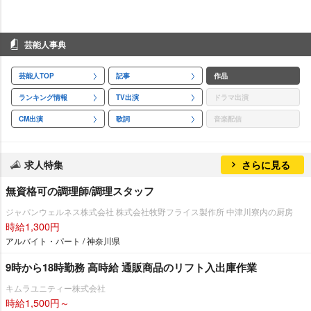
芸能人事典
芸能人TOP
記事
作品
ランキング情報
TV出演
ドラマ出演
CM出演
歌詞
音楽配信
求人特集
さらに見る
無資格可の調理師/調理スタッフ
ジャパンウェルネス株式会社 株式会社牧野フライス製作所 中津川寮内の厨房
時給1,300円
アルバイト・パート / 神奈川県
9時から18時勤務 高時給 通販商品のリフト入出庫作業
キムラユニティー株式会社
時給1,500円～