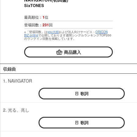
SixTONES
最高順位：
1
位
登場回数：
231
回
※「登場回数」は
you大樹
および法人向けサービス・
ORICON
BiZ online
で公開しております週間シングルランキングTOP200
のランクイン回数を掲載しています。
商品購入
収録曲
1. NAVIGATOR
歌詞
2. 光る、兆し
歌詞