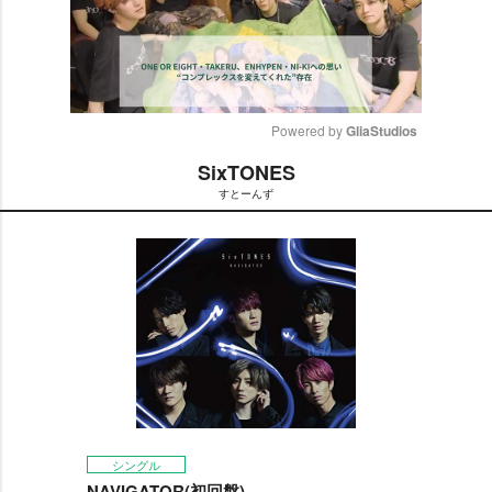
Powered by 
GliaStudios
SixTONES
M
すとーんず
u
t
e
シングル
NAVIGATOR(初回盤)