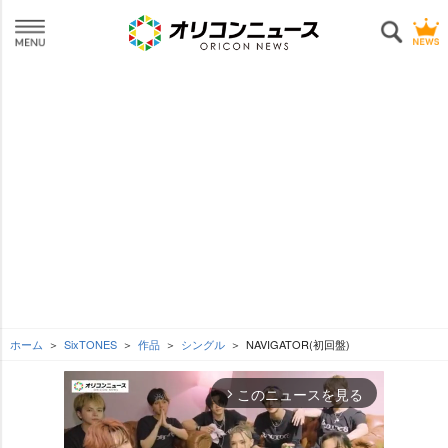
ホーム
SixTONES
作品
シングル
NAVIGATOR(初回盤)
このニュースを見る
arrow_forward_ios