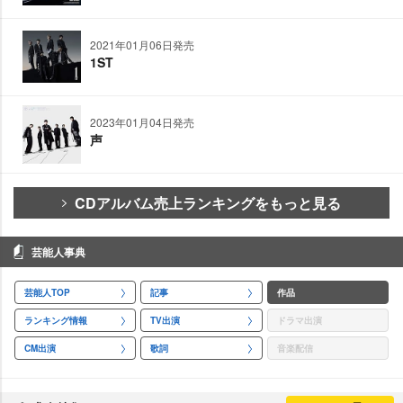
2021年01月06日発売
1ST
2023年01月04日発売
声
CDアルバム売上ランキングをもっと見る
芸能人事典
芸能人TOP
記事
作品
ランキング情報
TV出演
ドラマ出演
CM出演
歌詞
音楽配信