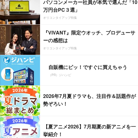
パソコンメーカー社員が本気で選んだ「10
万円台PC３選」
オリコンタイアップ特集
『VIVANT』限定ウオッチ、プロデューサ
ーの感想は
オリコンタイアップ特集
自販機にピッ！ですぐに買えちゃう
（PR）ジハンピ
2026年7月夏ドラマも、注目作＆話題作が
勢ぞろい！
【夏アニメ2026】7月期夏の新アニメを一
挙紹介！