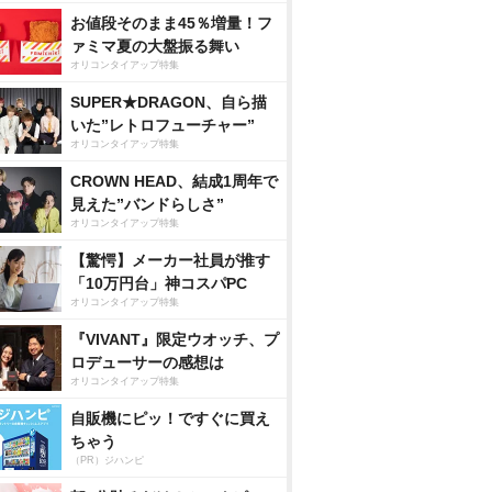
お値段そのまま45％増量！フ
ァミマ夏の大盤振る舞い
オリコンタイアップ特集
SUPER★DRAGON、自ら描
いた”レトロフューチャー”
オリコンタイアップ特集
CROWN HEAD、結成1周年で
見えた”バンドらしさ”
オリコンタイアップ特集
【驚愕】メーカー社員が推す
「10万円台」神コスパPC
オリコンタイアップ特集
『VIVANT』限定ウオッチ、プ
ロデューサーの感想は
オリコンタイアップ特集
自販機にピッ！ですぐに買え
ちゃう
（PR）ジハンピ