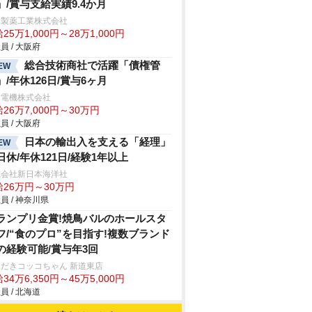
」/賞与支給実績9.4か月
野製薬工業株式会社
25万1,000円～28万1,000円
員 / 大阪府
総合技術商社で活躍「債権管
EW
」/年休126日/賞与6ヶ月
世電機株式会社
26万7,000円～30万円
員 / 大阪府
日本の輸出入を支える「経理」
EW
日休/年休121日/経験1年以上
式会社新日本海洋社
給26万円～30万円
員 / 神奈川県
ランプリ金賞!焼鳥バルのホールスタ
フ/“食のプロ”を目指す!複数ブランド
の経験可能/賞与年3回
だきコッコちゃん 新道東店
34万6,350円～45万5,000円
員 / 北海道