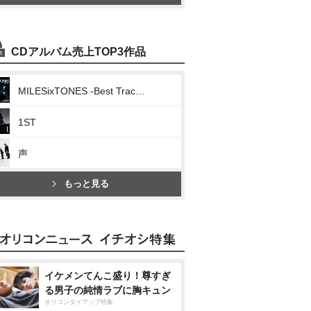
CDアルバム売上TOP3作品
MILESixTONES -Best Tracks-
1ST
声
もっと見る
イケメンてんこ盛り！尊すぎ
る男子の純情ラブに胸キュン
オリコンタイアップ特集