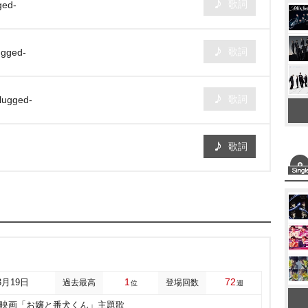
歌詞
ged-
歌詞
ugged-
歌詞
plugged-
歌詞
1
72
3月19日
過去最高
登場回数
位
週
映画「お嬢と番犬くん」主題歌