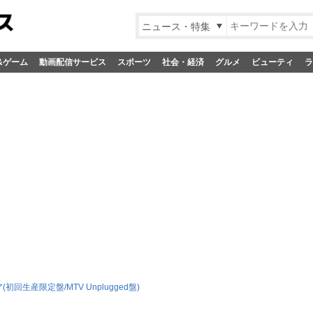
ニュース・特集
&ゲーム
動画配信サービス
スポーツ
社会・経済
グルメ
ビューティ
ラ
(初回生産限定盤/MTV Unplugged盤)