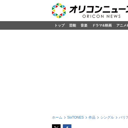
トップ
芸能
音楽
ドラマ&映画
アニメ
ホーム
SixTONES
作品
シングル
バリア