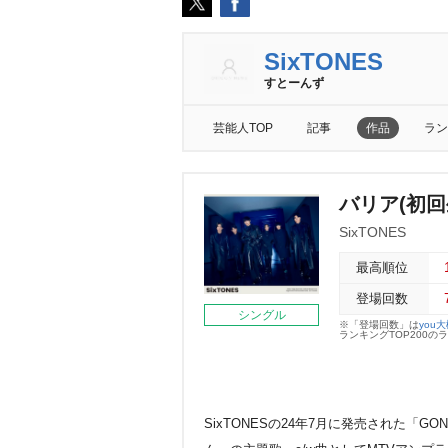
SixTONES
すとーんず
芸能人TOP
記事
作品
ラン
バリア(初回生
SixTONES
最高順位
登場回数
シングル
※「登場回数」は
you
ランキングTOP200
SixTONESの24年7月に発売された「