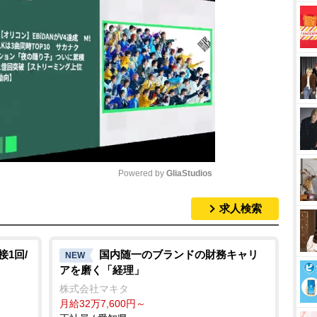
Powered by 
GliaStudios
求人検索
M
u
t
1回/
国内随一のブランドの財務キャリ
NEW
アを磨く「経理」
e
株式会社マキタ
月給32万7,600円～