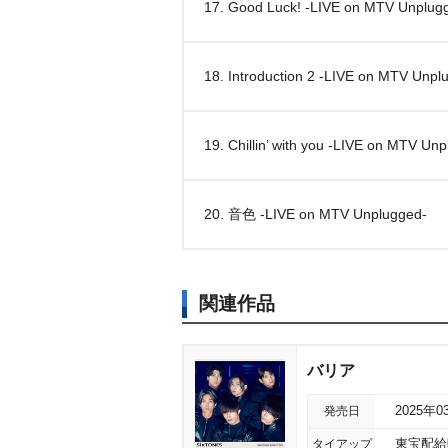
17. Good Luck! -LIVE on MTV Unplug
18. Introduction 2 -LIVE on MTV Unpl
19. Chillin’ with you -LIVE on MTV Un
20. 音色 -LIVE on MTV Unplugged-
関連作品
バリア
発売日
2025年0
タイアップ
東宝配給