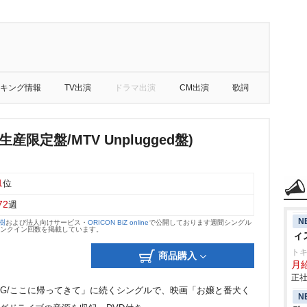
キング情報
TV出演
ドラマ出演
CM出演
歌詞
産限定盤/MTV Unplugged盤)
1
位
72
週
N
大樹
および法人向けサービス・
ORICON BiZ online
で公開しております週間シングル
のランクイン回数を掲載しています。
ィ
ト
商品購入
月
正社
GONG/ここに帰ってきて」に続くシングルで、映画「お嬢と番犬く
N