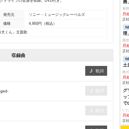
ラグドライブの音源を収録。DVD付き。
務
奥
月給
発売元
ソニー・ミュージックレーベルズ
正社
価格
4,950円（税込）
N
番犬くん」主題歌
理
萬
月給
正社
収録曲
N
土
歌詞
株
月
正社
グ
歌詞
gged-
ッ
で
いた
歌詞
月給
正社