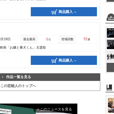
商品購入
1
72
3月19日
過去最高
登場回数
位
週
映画「お嬢と番犬くん」主題歌
商品購入
作品一覧を見る
この芸能人のトップへ
このニュースを見る
arrow_forward_ios