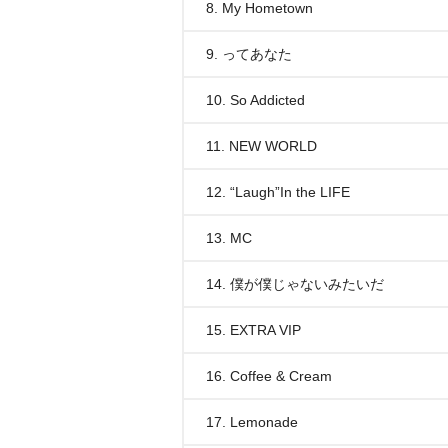
8. My Hometown
9. ってあなた
10. So Addicted
11. NEW WORLD
12. “Laugh”In the LIFE
13. MC
14. 僕が僕じゃないみたいだ
15. EXTRA VIP
16. Coffee & Cream
17. Lemonade