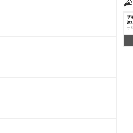
茶
違
オ