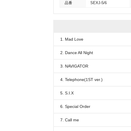
品番
SEXJ-5/6
1. Mad Love
2. Dance All Night
3. NAVIGATOR
4. Telephone(1ST ver.)
5. S.I.X
6. Special Order
7. Call me