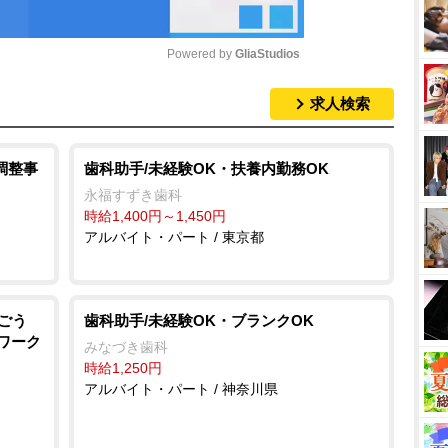
Powered by 
GliaStudios
求人検索
M
u
t
調整事
歯科助手/未経験OK・扶養内勤務OK
e
永福すずき歯科
時給1,400円～1,450円
アルバイト・パート / 東京都
ごう
歯科助手/未経験OK・ブランクOK
ワーク
みなづき歯科
時給1,250円
アルバイト・パート / 神奈川県