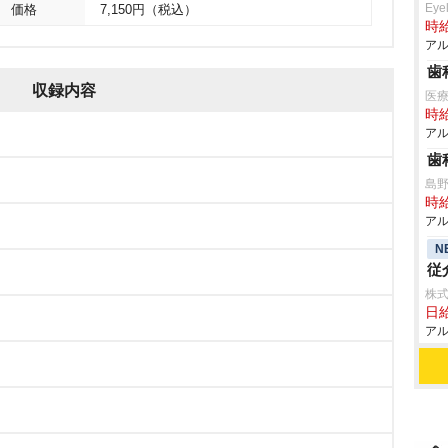
Eye
価格
7,150円（税込）
時給
アル
歯
収録内容
医
時給
アル
歯
島
時給
アル
N
従
株
日給
アル