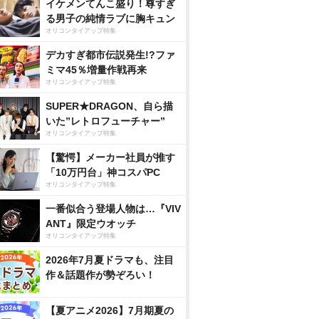
イケメンてんこ盛り！尊すぎ
る男子の純情ラブに胸キュン
オリコンタイアップ特集
デカすぎ都市伝説発生!?ファ
ミマ45％増量作戦再来
オリコンタイアップ特集
SUPER★DRAGON、自ら描
いた”レトロフューチャー”
オリコンタイアップ特集
【驚愕】メーカー社員が推す
「10万円台」神コスパPC
オリコンタイアップ特集
一番似合う登場人物は…『VIV
ANT』限定ウオッチ
オリコンタイアップ特集
2026年7月夏ドラマも、注目
作＆話題作が勢ぞろい！
【夏アニメ2026】7月期夏の