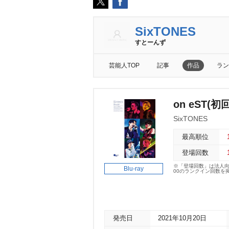
SixTONES
すとーんず
芸能人TOP
記事
作品
ラン
on eST(初
SixTONES
最高順位
登場回数
※「登場回数」は法人
Blu-ray
00のランクイン回数を
発売日
2021年10月20日