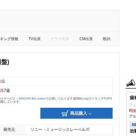
キング情報
TV出演
ドラマ出演
CM出演
歌詞
回盤)
1
位
157
週
歯
向けサービス・
ORICON BiZ online
で公開しております週間Blu-rayランキングTOP3
掲載しています。
フ
時給
商品購入
アル
N
発売元
ソニー・ミュージックレーベルズ