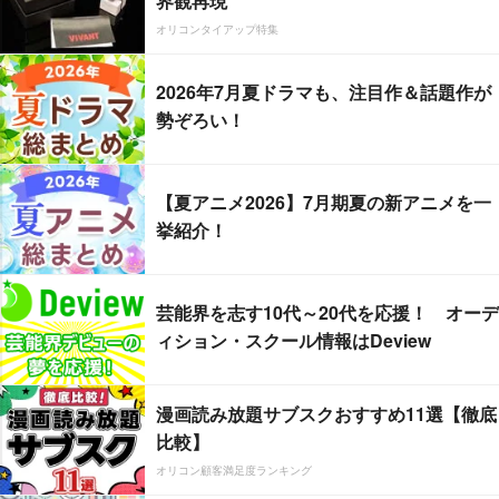
界観再現
オリコンタイアップ特集
2026年7月夏ドラマも、注目作＆話題作が
勢ぞろい！
【夏アニメ2026】7月期夏の新アニメを一
挙紹介！
芸能界を志す10代～20代を応援！ オーデ
ィション・スクール情報はDeview
漫画読み放題サブスクおすすめ11選【徹底
比較】
オリコン顧客満足度ランキング