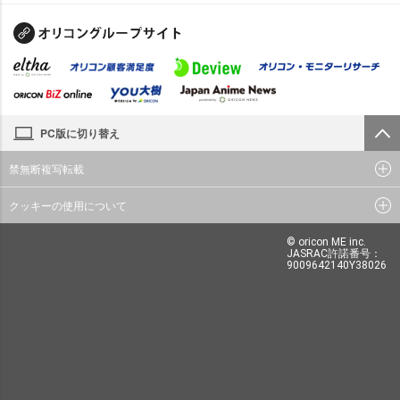
PC版に切り替え
禁無断複写転載
クッキーの使用について
© oricon ME inc.
JASRAC許諾番号：
9009642140Y38026