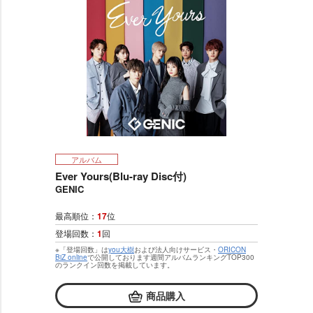
アルバム
Ever Yours(Blu-ray Disc付)
GENIC
最高順位：
17
位
登場回数：
1
回
※「登場回数」は
you大樹
および法人向けサービス・
ORICON
BiZ online
で公開しております週間アルバムランキングTOP300
のランクイン回数を掲載しています。
商品購入