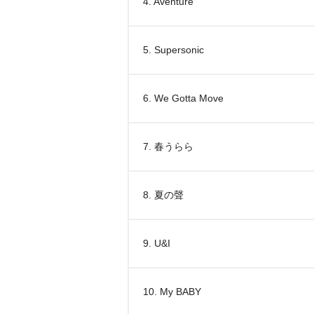
4. Aventure
5. Supersonic
6. We Gotta Move
7. 春うらら
8. 夏の聲
9. U&I
10. My BABY