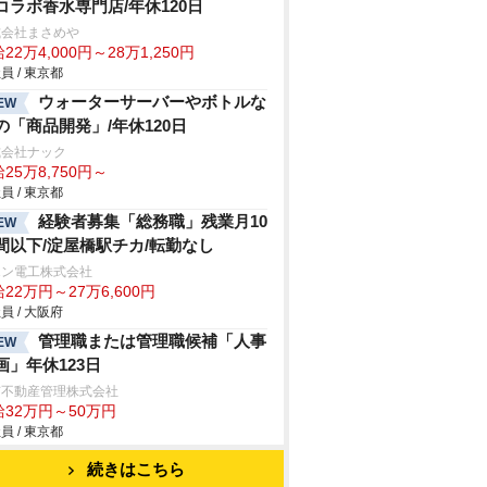
コラボ香水専門店/年休120日
式会社まさめ
22万4,000円～28万1,250円
員 / 東京都
ウォーターサーバーやボトルな
EW
の「商品開発」/年休120日
式会社ナック
25万8,750円～
員 / 東京都
経験者募集「総務職」残業月10
EW
間以下/淀屋橋駅チカ/転勤なし
エン電工株式会社
22万円～27万6,600円
員 / 大阪府
管理職または管理職候補「人事
EW
画」年休123日
京不動産管理株式会社
給32万円～50万円
員 / 東京都
続きはこちら