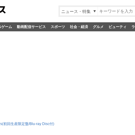
ニュース・特集
&ゲーム
動画配信サービス
スポーツ
社会・経済
グルメ
ビューティ
ラ
urs(初回生産限定盤/Blu-ray Disc付)