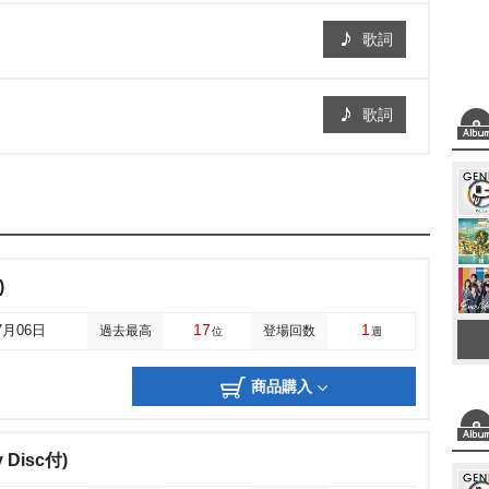
歌詞
歌詞
)
17
1
7月06日
過去最高
登場回数
位
週
商品購入
y Disc付)