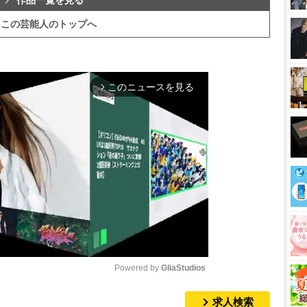
作品一覧を見る
この芸能人のトップへ
このニュースを見る
arrow_forward_ios
Powered by 
GliaStudios
求人検索