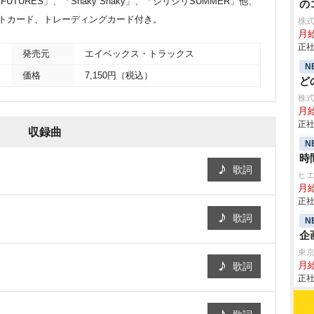
TURES」、「Shaky Shaky」、「ジリジリSUMMER」他、
の
ズ、ポストカード、トレーディングカード付き。
株
月給
正社
発売元
エイベックス・トラックス
N
価格
7,150円（税込）
ど
株
月給
正社
収録曲
N
時
歌詞
ヒ
月給
正社
歌詞
N
企
東
月
歌詞
正社