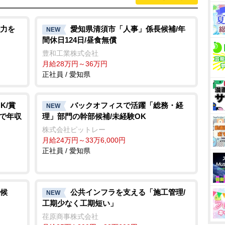
M
u
t
力を
愛知県清須市「人事」係長候補/年
NEW
間休日124日/昼食無償
e
豊和工業株式会社
月給28万円～36万円
正社員 / 愛知県
K/賞
バックオフィスで活躍「総務・経
NEW
Pで年収
理」部門の幹部候補/未経験OK
株式会社ピットレー
月給24万円～33万6,000円
正社員 / 愛知県
候
公共インフラを支える「施工管理/
NEW
工期少なく工期短い」
荏原商事株式会社