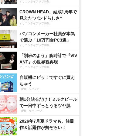
オリコンタイアップ特集
CROWN HEAD、結成1周年で
見えた”バンドらしさ”
オリコンタイアップ特集
パソコンメーカー社員が本気
で選ぶ「10万円台PC3選」
オリコンタイアップ特集
「別班のよう」腕時計で『VIV
ANT』の世界観再現
オリコンタイアップ特集
自販機にピッ！ですぐに買え
ちゃう
（PR）ジハンピ
朝1分貼るだけ！ミルクピール
で一日中ずっとうるツヤ肌
（PR）サボリーノ
2026年7月夏ドラマも、注目
作＆話題作が勢ぞろい！