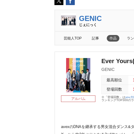
GENIC
じぇにっく
芸能人TOP
記事
作品
ラン
Ever You
GENIC
最高順位
登場回数
※「登場回数」は
you
アルバム
ランキングTOP300
avexのDNAを継承する男女混合ダンス&ダ