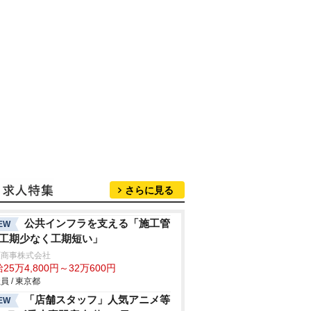
さらに見る
公共インフラを支える「施工管
EW
/工期少なく工期短い」
原商事株式会社
25万4,800円～32万600円
員 / 東京都
「店舗スタッフ」人気アニメ等
EW