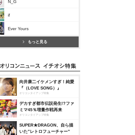
N_G
if
Ever Yours
もっと見る
向井康二イケメンすぎ！純愛
『（LOVE SONG）』
オリコンタイアップ特集
デカすぎ都市伝説発生!?ファ
ミマ45％増量作戦再来
オリコンタイアップ特集
SUPER★DRAGON、自ら描
いた”レトロフューチャー”