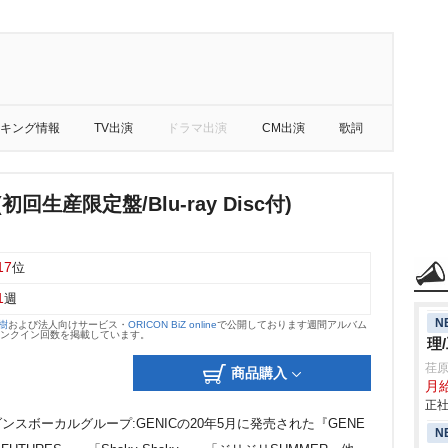
キング情報
TV出演
ドラマ出演
CM出演
歌詞
rs(初回生産限定盤/Blu-ray Disc付)
17
位
1
週
N
大樹
および法人向けサービス・
ORICON BiZ online
で公開しております週間アルバム
のランクイン回数を掲載しています。
理
荏
商品購入
月給
正社
ンスボーカルグループ:GENICの20年5月に発売された『GENE
N