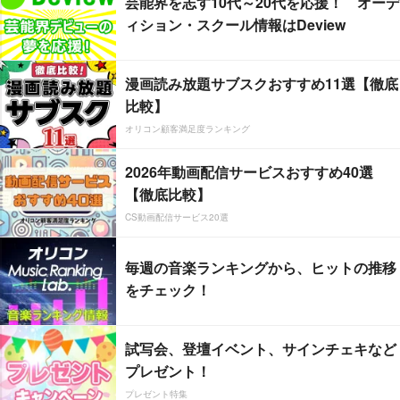
芸能界を志す10代～20代を応援！ オーデ
ィション・スクール情報はDeview
漫画読み放題サブスクおすすめ11選【徹底
比較】
オリコン顧客満足度ランキング
2026年動画配信サービスおすすめ40選
【徹底比較】
CS動画配信サービス20選
毎週の音楽ランキングから、ヒットの推移
をチェック！
試写会、登壇イベント、サインチェキなど
プレゼント！
プレゼント特集