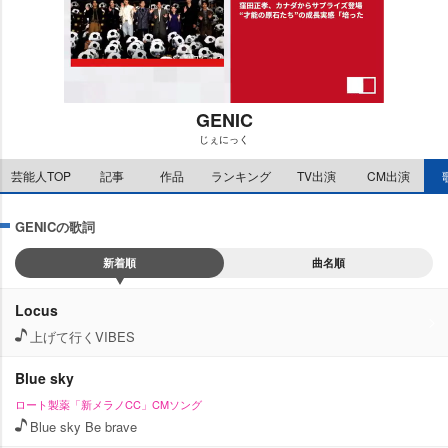
GENIC
じぇにっく
M
芸能人TOP
記事
作品
ランキング
TV出演
CM出演
u
t
e
GENICの歌詞
新着順
曲名順
Locus
上げて行くVIBES
Blue sky
ロート製薬「新メラノCC」CMソング
Blue sky Be brave