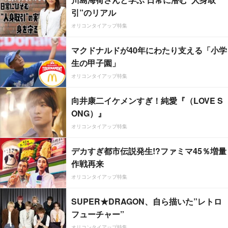
引”のリアル
オリコンタイアップ特集
マクドナルドが40年にわたり支える「小学
生の甲子園」
オリコンタイアップ特集
向井康二イケメンすぎ！純愛『（LOVE S
ONG）』
オリコンタイアップ特集
デカすぎ都市伝説発生!?ファミマ45％増量
作戦再来
オリコンタイアップ特集
SUPER★DRAGON、自ら描いた”レトロ
フューチャー”
オリコンタイアップ特集