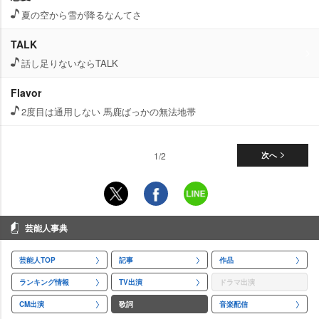
夏の空から雪が降るなんてさ
TALK
話し足りないならTALK
Flavor
2度目は通用しない 馬鹿ばっかの無法地帯
1/2
次へ
芸能人事典
芸能人TOP
記事
作品
ランキング情報
TV出演
ドラマ出演
CM出演
歌詞
音楽配信