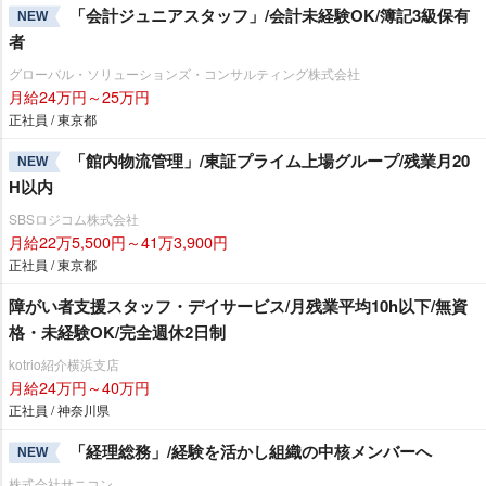
「会計ジュニアスタッフ」/会計未経験OK/簿記3級保有
NEW
者
グローバル・ソリューションズ・コンサルティング株式会社
月給24万円～25万円
正社員 / 東京都
「館内物流管理」/東証プライム上場グループ/残業月20
NEW
H以内
SBSロジコム株式会社
月給22万5,500円～41万3,900円
正社員 / 東京都
障がい者支援スタッフ・デイサービス/月残業平均10h以下/無資
格・未経験OK/完全週休2日制
kotrio紹介横浜支店
月給24万円～40万円
正社員 / 神奈川県
「経理総務」/経験を活かし組織の中核メンバーへ
NEW
株式会社サニコン