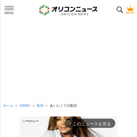
ホーム
GENIC
歌詞
あいたくての歌詞
このニュースを見る
arrow_forward_ios