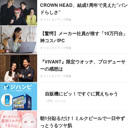
CROWN HEAD、結成1周年で見えた”バン
ドらしさ”
オリコンタイアップ特集
【驚愕】メーカー社員が推す「10万円台」
神コスパPC
オリコンタイアップ特集
『VIVANT』限定ウオッチ、プロデューサ
ーの感想は
オリコンタイアップ特集
自販機にピッ！ですぐに買えちゃう
（PR）ジハンピ
朝1分貼るだけ！ミルクピールで一日中ず
っとうるツヤ肌