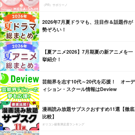
（PR）サボリーノ
2026年7月夏ドラマも、注目作＆話題作が
勢ぞろい！
【夏アニメ2026】7月期夏の新アニメを一
挙紹介！
芸能界を志す10代～20代を応援！ オーデ
ィション・スクール情報はDeview
漫画読み放題サブスクおすすめ11選【徹底
比較】
オリコン顧客満足度ランキング