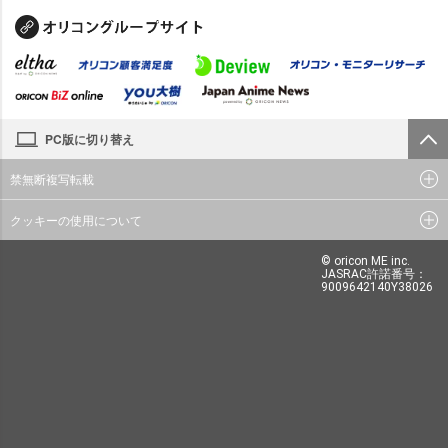
PC版に切り替え
禁無断複写転載
クッキーの使用について
© oricon ME inc.
JASRAC許諾番号：
9009642140Y38026