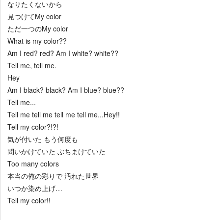
なりたくないから
見つけてMy color
ただ一つのMy color
What is my color??
Am I red? red? Am I white? white??
Tell me, tell me.
Hey
Am I black? black? Am I blue? blue??
Tell me...
Tell me tell me tell me tell me...Hey!!
Tell my color?!?!
気が付いた もう何度も
問いかけていた ぶちまけていた
Too many colors
本当の俺の彩りで 汚れた世界
いつか染め上げ…
Tell my color!!