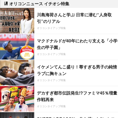
オリコンニュース イチオシ特集
川島海荷さんと学ぶ 日常に潜む“人身取
引”のリアル
オリコンタイアップ特集
マクドナルドが40年にわたり支える「小学
生の甲子園」
オリコンタイアップ特集
イケメンてんこ盛り！尊すぎる男子の純情
ラブに胸キュン
オリコンタイアップ特集
デカすぎ都市伝説発生!?ファミマ45％増量
作戦再来
オリコンタイアップ特集