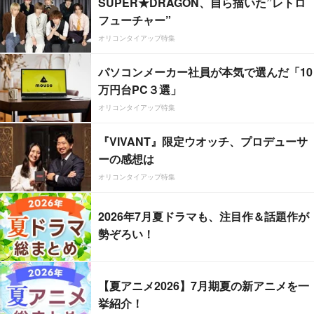
SUPER★DRAGON、自ら描いた”レトロ
フューチャー”
オリコンタイアップ特集
パソコンメーカー社員が本気で選んだ「10
万円台PC３選」
オリコンタイアップ特集
『VIVANT』限定ウオッチ、プロデューサ
ーの感想は
オリコンタイアップ特集
2026年7月夏ドラマも、注目作＆話題作が
勢ぞろい！
【夏アニメ2026】7月期夏の新アニメを一
挙紹介！