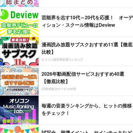
芸能界を志す10代～20代を応援！ オーデ
ィション・スクール情報はDeview
漫画読み放題サブスクおすすめ11選【徹底
比較】
オリコン顧客満足度ランキング
2026年動画配信サービスおすすめ40選
【徹底比較】
CS動画配信サービス20選
毎週の音楽ランキングから、ヒットの推移
をチェック！
試写会、登壇イベント、サインチェキなど