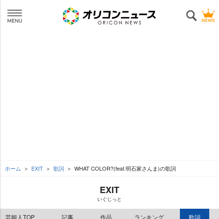
ホーム
EXIT
歌詞
WHAT COLOR?(feat.明石家さんま)の歌詞
EXIT
いぐじっと
芸能人TOP
記事
作品
ランキング
歌詞