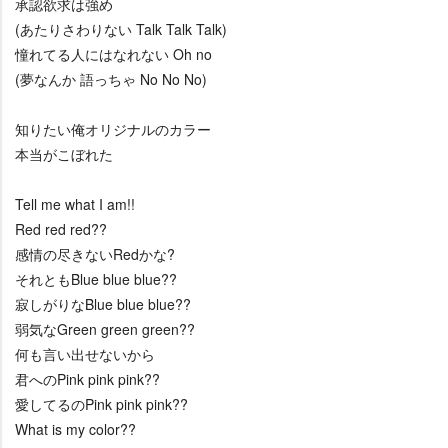
承認欲求は強め
(あたりさわりない Talk Talk Talk)
憧れてる人にはなれない Oh no
(夢なんか 語っちゃ No No No)
知りたい俺オリジナルのカラー
本当がこぼれた
Tell me what I am!!
Red red red??
感情の尽きないRedかな?
それともBlue blue blue??
寂しがりなBlue blue blue??
弱気なGreen green green??
何も言い出せないから
君へのPink pink pink??
愛してるのPink pink pink??
What is my color??