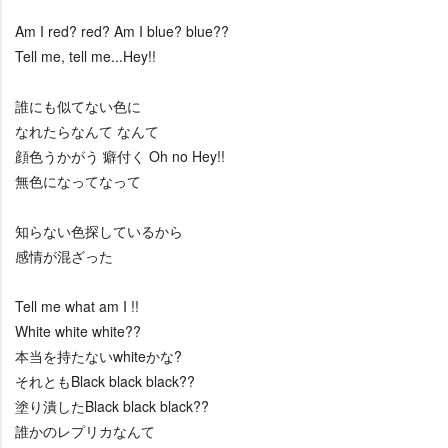
Am I red? red? Am I blue? blue??
Tell me, tell me...Hey!!
誰にも似てない色に
なれたらなんて なんて
顔色うかがう 癖付く Oh no Hey!!
無色になってなって
知らない色探しているから
感情が混ざった
Tell me what am I !!
White white white??
本当を持たないwhiteかな?
それともBlack black black??
塗り潰したBlack black black??
誰かのレプリカなんて