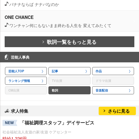
バナナならば ナナバなのか
ONE CHANCE
ワンチャン何にもないまま終わる人生を 変えてみたくて
歌詞一覧をもっと見る
芸能人事典
芸能人TOP
記事
作品
ランキング情報
TV出演
ドラマ出演
CM出演
歌詞
音楽配信
求人特集
さらに見る
「福祉調理スタッフ」デイサービス
NEW
社会福祉法人友遊の家/友遊 ケアセンター
時給1,226円