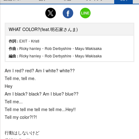
WHAT COLOR?(feat.明石家さんま)
作詞 :
EXIT・Kristi
作曲 :
Ricky hanley・Rob Derbyshire・Mayu Wakisaka
編曲 :
Ricky hanley・Rob Derbyshire・Mayu Wakisaka
Am I red? red? Am I white? white??
Tell me, tell me.
Hey
Am I black? black? Am I blue? blue??
Tell me...
Tell me tell me tell me tell me...Hey!!
Tell my color?!?!
行動はしないけど