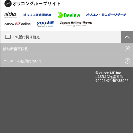
PC版に切り替え
禁無断複写転載
クッキーの使用について
© oricon ME inc.
JASRAC許諾番号：
9009642140Y38026