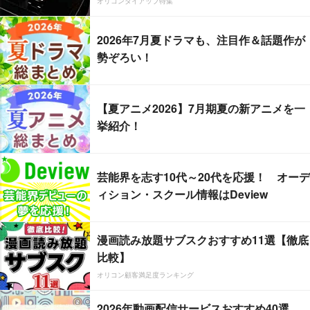
オリコンタイアップ特集
2026年7月夏ドラマも、注目作＆話題作が
勢ぞろい！
【夏アニメ2026】7月期夏の新アニメを一
挙紹介！
芸能界を志す10代～20代を応援！ オーデ
ィション・スクール情報はDeview
漫画読み放題サブスクおすすめ11選【徹底
比較】
オリコン顧客満足度ランキング
2026年動画配信サービスおすすめ40選