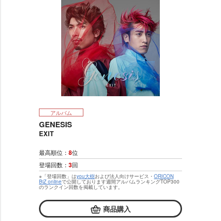
アルバム
GENESIS
EXIT
最高順位：
8
位
登場回数：
3
回
※「登場回数」は
you大樹
および法人向けサービス・
ORICON
BiZ online
で公開しております週間アルバムランキングTOP300
のランクイン回数を掲載しています。
商品購入