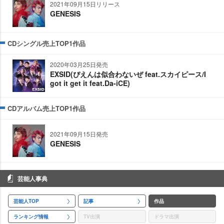
2021年09月15日リリース
GENESIS
CDシングル売上TOP1作品
2020年03月25日発売
EXSID(ぴえんは似合わないぜ feat.スカイピース/I
got it get it feat.Da-iCE)
CDアルバム売上TOP1作品
2021年09月15日発売
GENESIS
芸能人事典
芸能人TOP
記事
作品
ランキング情報
TV出演
ドラマ出演