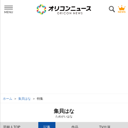
ホーム
集貝はな
特集
集貝はな
ためがいはな
芸能人TOP
記事
作品
TV出演