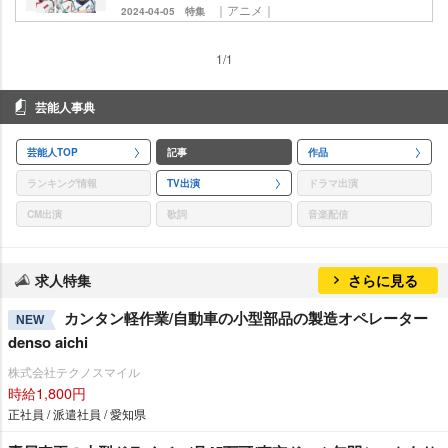
｜アニメ｜
2024-04-05
特集
1/1
芸能人事典
芸能人TOP
記事
作品
ランキング情報
TV出演
ドラマ出演
CM出演
歌詞
音楽配信
求人特集
さらに見る
カンタン軽作業/自動車の小型部品の製造オペレーター
NEW
denso aichi
株式会社テクノスマイル
時給1,800円
正社員 / 派遣社員 / 愛知県