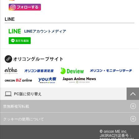
LINE
LINEアカウントメディア
PC版に切り替え
禁無断複写転載
クッキーの使用について
© oricon ME inc.
JASRAC許諾番号：