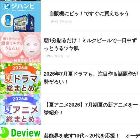
自販機にピッ！ですぐに買えちゃう
（PR）ジハンピ
朝1分貼るだけ！ミルクピールで一日中ず
っとうるツヤ肌
（PR）サボリーノ
2026年7月夏ドラマも、注目作＆話題作が
勢ぞろい！
【夏アニメ2026】7月期夏の新アニメを一
挙紹介！
芸能界を志す10代～20代を応援！ オーデ