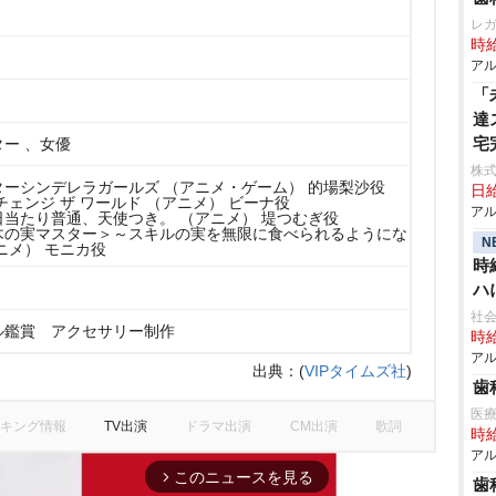
レ
時給
アル
「
達
宅
ー 、女優
株
ーシンデレラガールズ （アニメ・ゲーム） 的場梨沙役
日給
チェンジ ザ ワールド （アニメ） ビーナ役
アル
当たり普通、天使つき。 （アニメ） 堤つむぎ役
木の実マスター＞～スキルの実を無限に食べられるようにな
N
ニメ） モニカ役
時
ハ
社会
ル鑑賞 アクセサリー制作
時給
アル
出典：
(
VIPタイムズ社
)
歯
医
キング情報
TV出演
ドラマ出演
CM出演
歌詞
時給
アル
このニュースを見る
arrow_forward_ios
歯