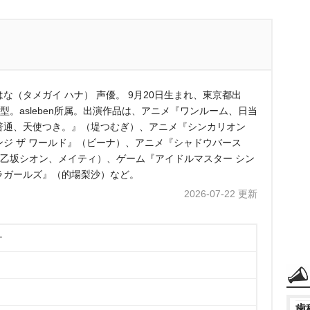
はな（タメガイ ハナ） 声優。 9月20日生まれ、東京都出
A型。asleben所属。出演作品は、アニメ『ワンルーム、日当
普通、天使つき。』（堤つむぎ）、アニメ『シンカリオン
ンジ ザ ワールド』（ビーナ）、アニメ『シャドウバース
（乙坂シオン、メイティ）、ゲーム『アイドルマスター シン
ラガールズ』（的場梨沙）など。
2026-07-22 更新
ナ
歯