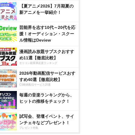
【夏アニメ2026】7月期夏の
新アニメを一挙紹介！
芸能界を志す10代～20代を応
援！オーディション・スクー
ル情報はDeview
漫画読み放題サブスクおすす
め11選【徹底比較】
オリコン顧客満足度ランキング
2026年動画配信サービスおす
すめ40選【徹底比較】
CS動画配信サービス20選
毎週の音楽ランキングから、
ヒットの推移をチェック！
試写会、登壇イベント、サイ
ンチェキなどプレゼント！
プレゼント特集