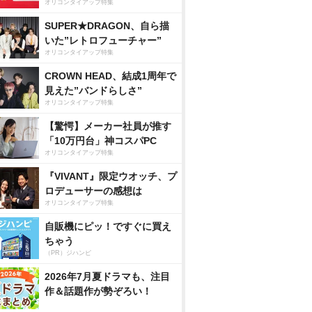
オリコンタイアップ特集
SUPER★DRAGON、自ら描
いた”レトロフューチャー”
オリコンタイアップ特集
CROWN HEAD、結成1周年で
見えた”バンドらしさ”
オリコンタイアップ特集
【驚愕】メーカー社員が推す
「10万円台」神コスパPC
オリコンタイアップ特集
『VIVANT』限定ウオッチ、プ
ロデューサーの感想は
オリコンタイアップ特集
自販機にピッ！ですぐに買え
ちゃう
（PR）ジハンピ
2026年7月夏ドラマも、注目
作＆話題作が勢ぞろい！