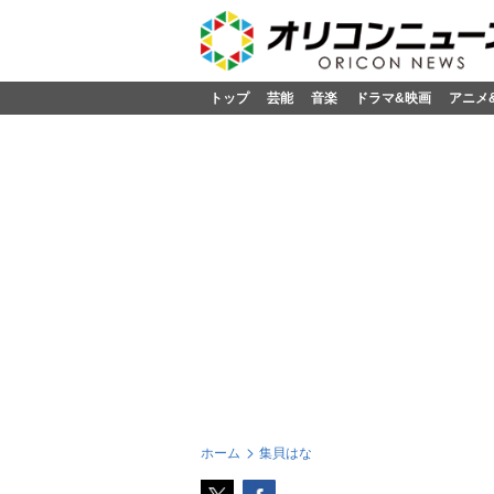
トップ
芸能
音楽
ドラマ&映画
アニメ
ホーム
集貝はな