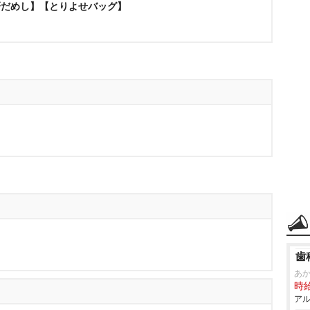
肝だめし】【とりよせバッグ】
歯
あ
時給
アル