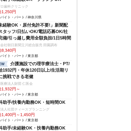
ガロ歯科クリニック
1,250円
バイト・パート / 神奈川県
未経験OK・原付免許不要!」新聞配
スタッフ/日払いOK/電話応募OK/社
完備/引っ越し費用全額負担/1日5時間
式会社朝日新聞立川総合販売 田園調布
8,340円
バイト・パート / 東京都
介護施設での理学療法士・PT/
EW
給1932円・年休120日以上/生活期リ
に挑戦できる老健
医療法人財団 仁医会
1,932円～
バイト・パート / 東京都
科助手/扶養内勤務OK・短時間OK
療法人社団ティースプランニング
1,400円～1,450円
バイト・パート / 東京都
科助手/未経験OK・扶養内勤務OK