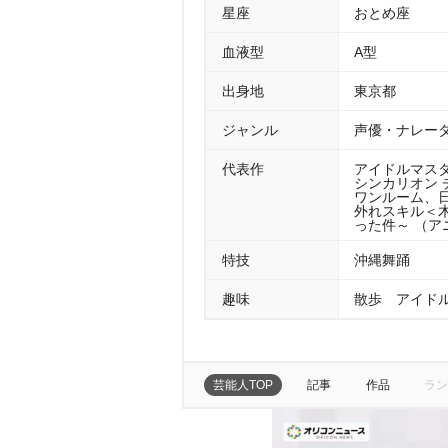
星座
おとめ座
血液型
A型
出身地
東京都
ジャンル
声優・ナレータ
代表作
アイドルマスタ
シンカリオン 
ワンルーム、日
外れスキル＜
った件～ （ア
特技
沖縄舞踊
趣味
散歩 アイド
芸能人TOP
記事
作品
ラン