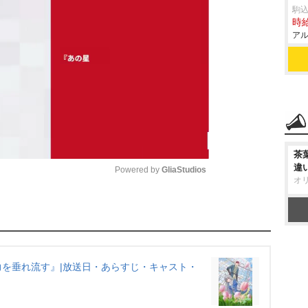
駒
時給
アル
茶
違
Powered by 
GliaStudios
オ
M
u
t
e
を垂れ流す』|放送日・あらすじ・キャスト・