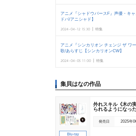
アニメ『シャドウバースF』声優・キャ
ドバ/アニシャド】
2024-04-12 15:30
特集
アニメ『シンカリオン チェンジ ザ 
歌/あらすじ【シンカリオンCW】
2024-04-05 11:00
特集
集貝はなの作品
外れスキル《木の実
られるようになった件に
発売日
2025年
Blu-ray