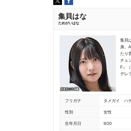
集貝はな
ためがいはな
集貝
身。
たり
チェ
F』
デレ
フリガナ
タメガイ ハ
性別
女性
生年月日
9/20