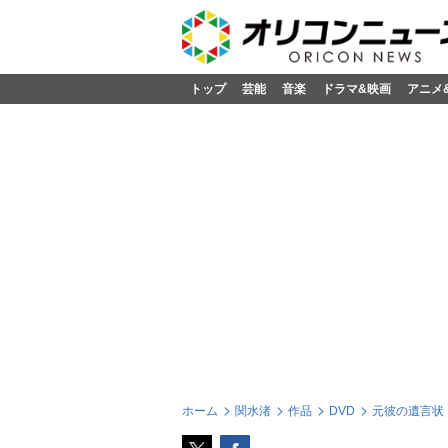
トップ
芸能
音楽
ドラマ&映画
アニメ
ホーム
関水渚
作品
DVD
元彼の遺言状 D