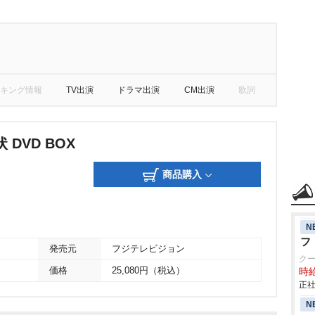
キング情報
TV出演
ドラマ出演
CM出演
歌詞
DVD BOX
商品購入
N
フ
発売元
フジテレビジョン
ク
価格
25,080円（税込）
時給
正社
N