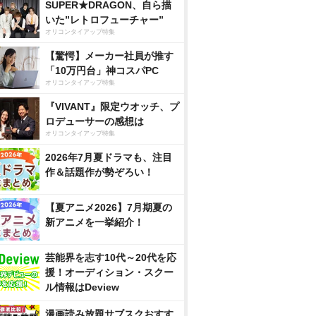
SUPER★DRAGON、自ら描
いた”レトロフューチャー”
オリコンタイアップ特集
【驚愕】メーカー社員が推す
「10万円台」神コスパPC
オリコンタイアップ特集
『VIVANT』限定ウオッチ、プ
ロデューサーの感想は
オリコンタイアップ特集
2026年7月夏ドラマも、注目
作＆話題作が勢ぞろい！
【夏アニメ2026】7月期夏の
新アニメを一挙紹介！
芸能界を志す10代～20代を応
援！オーディション・スクー
ル情報はDeview
漫画読み放題サブスクおすす