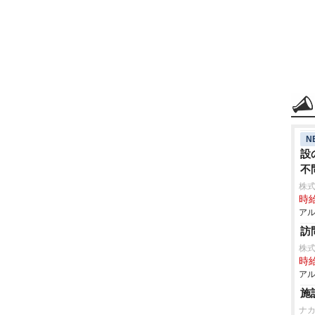
N
設
不
株
時給
アル
訪
株
時給
アル
施
ナ