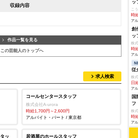
ッ
収録内容
こ
時給
アル
創
ッ
作品一覧を見る
株式
時給
この芸能人のトップへ
アル
N
従
求人検索
株
日給
アル
コールセンタースタッフ
国
フ
株式会社A-urora
時給1,700円～2,600円
株
時給
アルバイト・パート / 東京都
アル
タッ
居酒屋のホールスタッフ