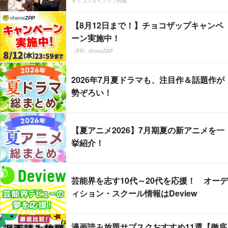
オリコンタイアップ特集
【8月12日まで！】チョコザップキャンペ
ーン実施中！
（PR）chocoZAP
2026年7月夏ドラマも、注目作＆話題作が
勢ぞろい！
【夏アニメ2026】7月期夏の新アニメを一
挙紹介！
芸能界を志す10代～20代を応援！ オーデ
ィション・スクール情報はDeview
漫画読み放題サブスクおすすめ11選【徹底