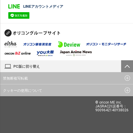
LINEアカウントメディア
PC版に切り替え
禁無断複写転載
クッキーの使用について
© oricon ME inc.
JASRAC許諾番号：
9009642140Y38026