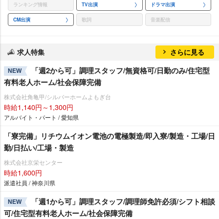
ランキング情報
TV出演
ドラマ出演
CM出演
歌詞
音楽配信
求人特集
さらに見る
「週2から可」調理スタッフ/無資格可/日勤のみ/住宅型
NEW
有料老人ホーム/社会保障完備
株式会社角亀甲/シルバーホームよもぎ台
時給1,140円～1,300円
アルバイト・パート / 愛知県
「寮完備」リチウムイオン電池の電極製造/即入寮/製造・工場/日
勤/日払い/工場・製造
株式会社京栄センター
時給1,600円
派遣社員 / 神奈川県
「週1から可」調理スタッフ/調理師免許必須/シフト相談
NEW
可/住宅型有料老人ホーム/社会保障完備