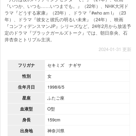
『いつか、いつも……いつまでも。』（22年）、NHK大河ド
ラマ『どうする家康』（23年）、ドラマ『#who am I』（23
年）、ドラマ『彼女と彼氏の明るい未来』（24年）、映画
『コンフィデンスマンJP』シリーズなど。24年2月から放送予
定のドラマ『ブラックガールズトーク』では、朝日奈央、石
井杏奈とトリプル主演。
2024-01-31 更新
フリガナ
セキミズ ナギサ
性別
女
生年月日
1998/6/5
星座
ふたご座
血液型
O型
身長
159cm
出身地
神奈川県