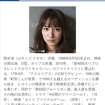
関水渚（セキミズ ナギサ） 俳優。1998年6月5日生まれ、神奈
川県出身。O型。ホリプロ所属。2015年、『第40回ホリプロ
タレントスカウトキャラバン』のファイナリストに選ばれ
る。17年4月、『アクエリアス』のCMでデビュー。19年の映
画『町田くんの世界」で1000人を越えるオーディションを勝
ち抜き、ヒロインの猪原奈々役で映画初主演し俳優デビュー
を果たす。同作で『第62回ブルーリボン賞』新人賞を受賞。
その他の出演作に、ドラマ『4分間のマリーゴールド』（19
年）、映画『カイジ ファイナルゲーム』（20年）、ドラマ
『八月は夜のバッティングセンターで。』（21年）、映画