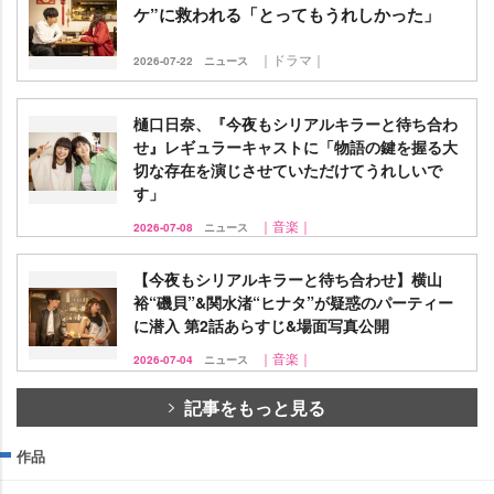
ケ”に救われる「とってもうれしかった」
｜ドラマ｜
2026-07-22
ニュース
樋口日奈、『今夜もシリアルキラーと待ち合わ
せ』レギュラーキャストに「物語の鍵を握る大
切な存在を演じさせていただけてうれしいで
す」
｜音楽｜
2026-07-08
ニュース
【今夜もシリアルキラーと待ち合わせ】横山
裕“磯貝”&関水渚“ヒナタ”が疑惑のパーティー
に潜入 第2話あらすじ&場面写真公開
｜音楽｜
2026-07-04
ニュース
記事をもっと見る
作品