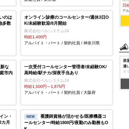
株
日給
アル
ツいのは
オンライン診療のコールセンター/週休3日O
地多数
K/未経験歓迎/8月開始
株式会社ベルシステム24
時給1,400円
アルバイト・パート / 契約社員 / 神奈川県
茶
違
更新な
一次受付コールセンター管理者/未経験OK/
オ
恵庭市内
高時給/駅チカ/深夜手当あり
株式会社ベルシステム24
時給1,500円～1,875円
アルバイト・パート / 契約社員 / 大阪府
メイン・
看護師資格が活かせる/医療機器コ
NEW
2カ月
ールセンター/時給1800円/夜勤のみ勤務もO
K