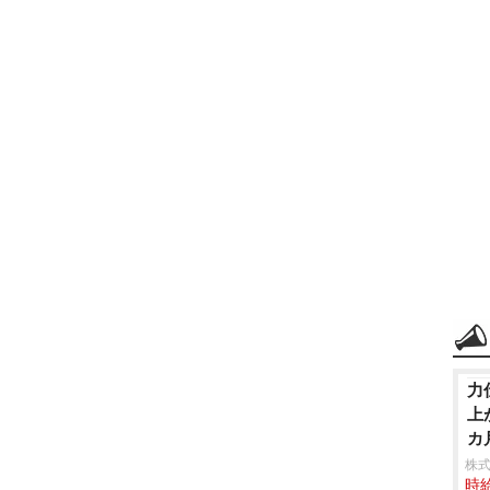
力
上
カ
株
時給