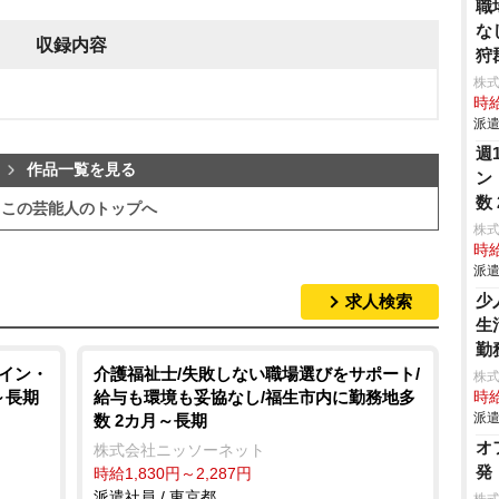
職
な
収録内容
狩
株
時給
派遣
週
作品一覧を見る
ン
数
この芸能人のトップへ
株
時給
派遣
少
求人検索
生
勤
メイン・
介護福祉士/失敗しない職場選びをサポート/
株
～長期
給与も環境も妥協なし/福生市内に勤務地多
時給
派遣
数 2カ月～長期
オ
株式会社ニッソーネット
発
時給1,830円～2,287円
派遣社員 / 東京都