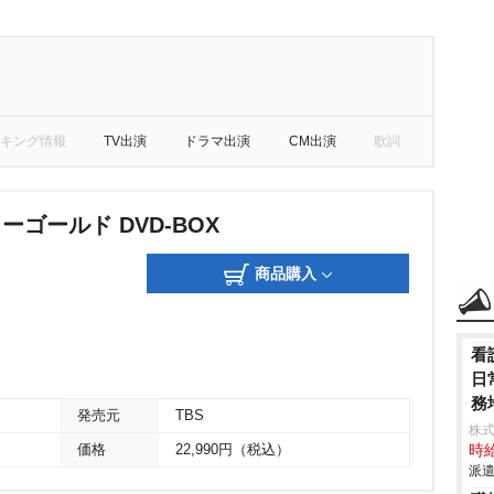
キング情報
TV出演
ドラマ出演
CM出演
歌詞
ーゴールド DVD-BOX
商品購入
看
日
務
発売元
TBS
株
価格
22,990円（税込）
時給
派遣