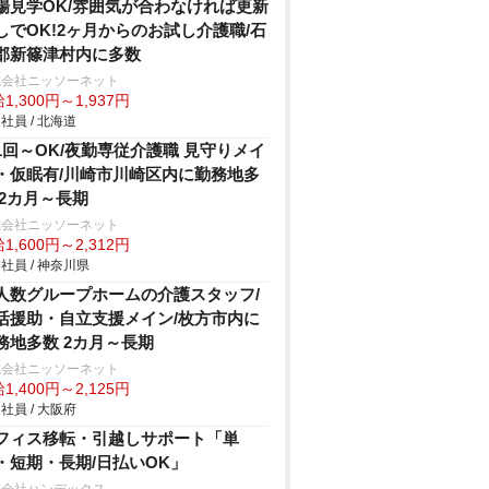
場見学OK/雰囲気が合わなければ更新
しでOK!2ヶ月からのお試し介護職/石
郡新篠津村内に多数
式会社ニッソーネット
1,300円～1,937円
社員 / 北海道
1回～OK/夜勤専従介護職 見守りメイ
・仮眠有/川崎市川崎区内に勤務地多
 2カ月～長期
式会社ニッソーネット
1,600円～2,312円
社員 / 神奈川県
人数グループホームの介護スタッフ/
活援助・自立支援メイン/枚方市内に
務地多数 2カ月～長期
式会社ニッソーネット
1,400円～2,125円
社員 / 大阪府
フィス移転・引越しサポート「単
・短期・長期/日払いOK」