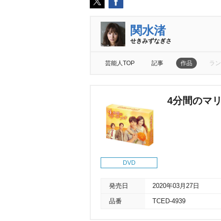
関水渚
せきみずなぎさ
芸能人TOP
記事
作品
ラン
4分間のマリ
DVD
発売日
2020年03月27日
品番
TCED-4939