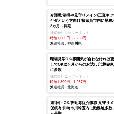
介護職/清掃や見守りメイン/正直キ
ヤダという方向け/横須賀市内に勤務
2カ月～長期
株式会社ニッソーネット
時給1,500円～2,250円
派遣社員 / 神奈川県
職場見学OK/雰囲気が合わなければ
しでOK!2ヶ月からのお試し介護職/
に多数
株式会社ニッソーネット
時給1,300円～1,937円
派遣社員 / 北海道
週1回～OK/夜勤専従介護職 見守り
仮眠有/川崎市川崎区内に勤務地多数 
～長期