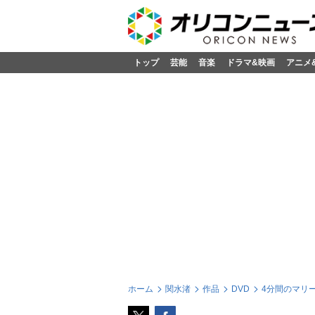
トップ
芸能
音楽
ドラマ&映画
アニメ
ホーム
関水渚
作品
DVD
4分間のマリー