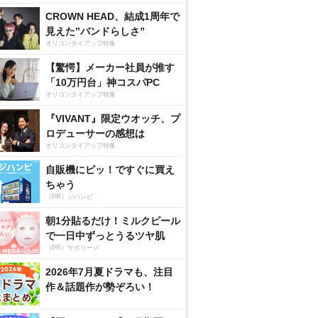
CROWN HEAD、結成1周年で
見えた”バンドらしさ”
オリコンタイアップ特集
【驚愕】メーカー社員が推す
「10万円台」神コスパPC
オリコンタイアップ特集
『VIVANT』限定ウオッチ、プ
ロデューサーの感想は
オリコンタイアップ特集
自販機にピッ！ですぐに買え
ちゃう
（PR）ジハンピ
朝1分貼るだけ！ミルクピール
で一日中ずっとうるツヤ肌
（PR）サボリーノ
2026年7月夏ドラマも、注目
作＆話題作が勢ぞろい！