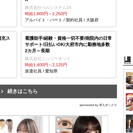
株式会社ベルシステム24
時給1,800円～2,250円
アルバイト・パート / 契約社員 / 大阪府
補充ス
看護助手/経験・資格一切不要/病院内の日常
サポート/日払いOK/大府市内に勤務地多数
2カ月～長期
株式会社ニッソーネット
時給1,400円～2,125円
派遣社員 / 愛知県
続きはこちら
sponsored by 求人ボックス