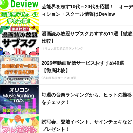
芸能界を志す10代～20代を応援！ オーデ
ィション・スクール情報はDeview
漫画読み放題サブスクおすすめ11選【徹底
比較】
オリコン顧客満足度ランキング
2026年動画配信サービスおすすめ40選
【徹底比較】
CS動画配信サービス20選
毎週の音楽ランキングから、ヒットの推移
をチェック！
試写会、登壇イベント、サインチェキなど
プレゼント！