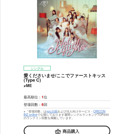
シングル
愛くださいませ/ここでファーストキッス
(Type C)
≠ME
最高順位：
1
位
登場回数：
6
回
※「登場回数」は
you大樹
および法人向けサービス・
ORICON
BiZ online
で公開しております週間シングルランキングTOP200
のランクイン回数を掲載しています。
商品購入