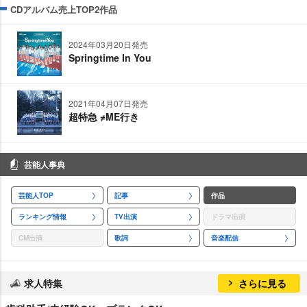
CDアルバム売上TOP2作品
2024年03月20日発売
Springtime In You
2021年04月07日発売
超特急 ≠ME行き
芸能人事典
芸能人TOP
記事
作品
ランキング情報
TV出演
ドラマ出演
CM出演
歌詞
音楽配信
求人特集
さらに見る