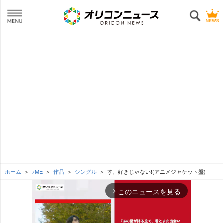
ホーム
≠ME
作品
シングル
す、好きじゃない!(アニメジャケット盤)
このニュースを見る
arrow_forward_ios