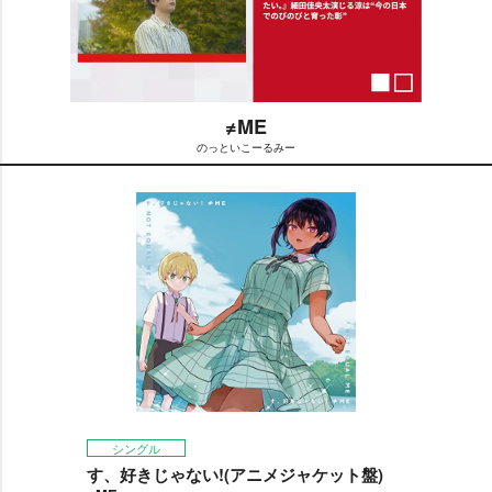
≠ME
のっといこーるみー
M
u
t
e
シングル
す、好きじゃない!(アニメジャケット盤)