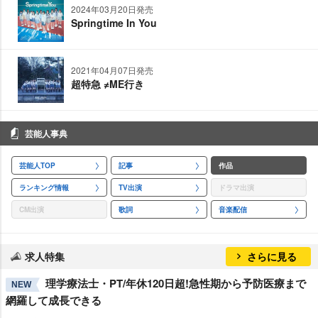
2024年03月20日発売
Springtime In You
2021年04月07日発売
超特急 ≠ME行き
芸能人事典
芸能人TOP
記事
作品
ランキング情報
TV出演
ドラマ出演
CM出演
歌詞
音楽配信
求人特集
さらに見る
理学療法士・PT/年休120日超!急性期から予防医療まで
NEW
網羅して成長できる