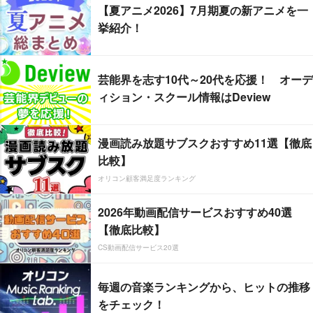
【夏アニメ2026】7月期夏の新アニメを一
挙紹介！
芸能界を志す10代～20代を応援！ オーデ
ィション・スクール情報はDeview
漫画読み放題サブスクおすすめ11選【徹底
比較】
オリコン顧客満足度ランキング
2026年動画配信サービスおすすめ40選
【徹底比較】
CS動画配信サービス20選
毎週の音楽ランキングから、ヒットの推移
をチェック！