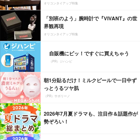
オリコンタイアップ特集
「別班のよう」腕時計で『VIVANT』の世
界観再現
オリコンタイアップ特集
自販機にピッ！ですぐに買えちゃう
（PR）ジハンピ
朝1分貼るだけ！ミルクピールで一日中ず
っとうるツヤ肌
（PR）サボリーノ
2026年7月夏ドラマも、注目作＆話題作が
勢ぞろい！