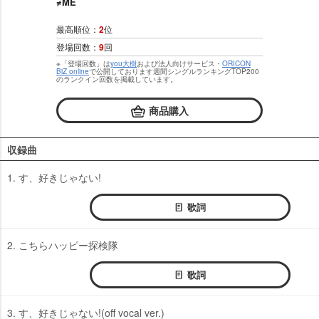
≠ME
最高順位：
2
位
登場回数：
9
回
※「登場回数」は
you大樹
および法人向けサービス・
ORICON
BiZ online
で公開しております週間シングルランキングTOP200
のランクイン回数を掲載しています。
商品購入
収録曲
1. す、好きじゃない!
歌詞
2. こちらハッピー探検隊
歌詞
3. す、好きじゃない!(off vocal ver.)