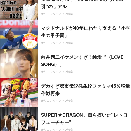
引”のリアル
オリコンタイアップ特集
マクドナルドが40年にわたり支える「小学
生の甲子園」
オリコンタイアップ特集
向井康二イケメンすぎ！純愛『（LOVE
SONG）』
オリコンタイアップ特集
デカすぎ都市伝説発生!?ファミマ45％増量
作戦再来
オリコンタイアップ特集
SUPER★DRAGON、自ら描いた”レトロ
フューチャー”
オリコンタイアップ特集