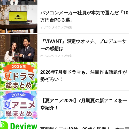
パソコンメーカー社員が本気で選んだ「10
万円台PC３選」
オリコンタイアップ特集
『VIVANT』限定ウオッチ、プロデューサ
ーの感想は
オリコンタイアップ特集
2026年7月夏ドラマも、注目作＆話題作が
勢ぞろい！
【夏アニメ2026】7月期夏の新アニメを一
挙紹介！
芸能界を志す10代～20代を応援！ オーデ