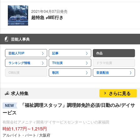
2021年04月07日発売
超特急 ≠ME行き
芸能人事典
芸能人TOP
記事
作品
ランキング情報
TV出演
ドラマ出演
CM出演
歌詞
音楽配信
求人特集
さらに見る
「福祉調理スタッフ」調理師免許必須/日勤のみ/デイサ
NEW
ービス
有限会社アメニティ開発/デイサービスセンター いこいの家福田
時給1,177円～1,215円
アルバイト・パート / 大阪府