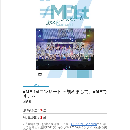
DVD
≠ME 1stコンサート ～初めまして、≠MEで
す。～
≠ME
最高順位：
3
位
登場回数：
2
回
※「登場回数」は法人向けサービス・
ORICON BiZ online
で公開
しております週間DVDランキングTOP300のランクイン回数を掲