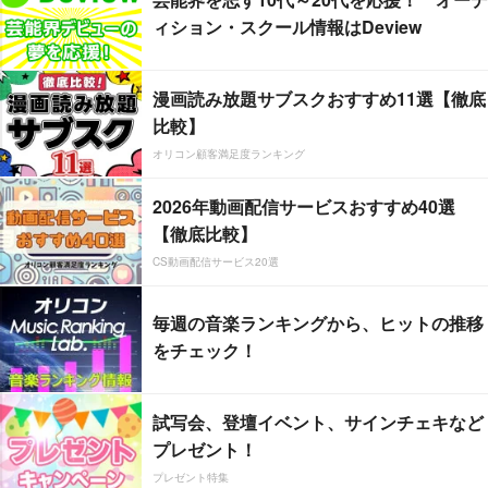
ィション・スクール情報はDeview
漫画読み放題サブスクおすすめ11選【徹底
比較】
オリコン顧客満足度ランキング
2026年動画配信サービスおすすめ40選
【徹底比較】
CS動画配信サービス20選
毎週の音楽ランキングから、ヒットの推移
をチェック！
試写会、登壇イベント、サインチェキなど
プレゼント！
プレゼント特集