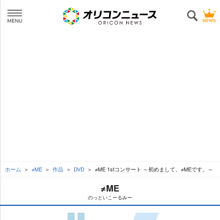
ホーム
≠ME
作品
DVD
≠ME 1stコンサート ～初めまして、≠MEです。～
≠ME
のっといこーるみー