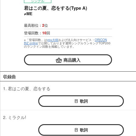
シングル
君はこの夏、恋をする(Type A)
≠ME
最高順位：
2
位
登場回数：
10
回
※「登場回数」は
you大樹
および法人向けサービス・
ORICON
BiZ online
で公開しております週間シングルランキングTOP200
のランクイン回数を掲載しています。
商品購入
収録曲
1. 君はこの夏、恋をする
歌詞
2. ミラクル!
歌詞