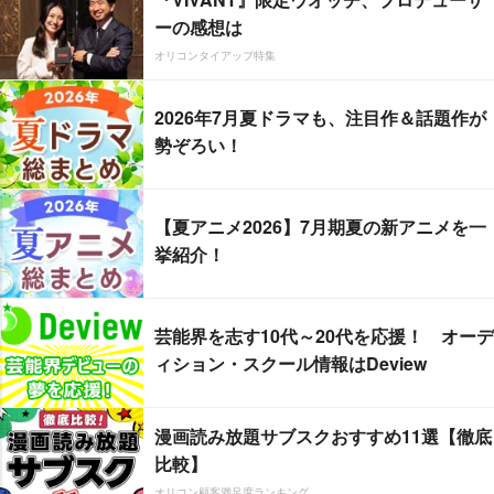
ーの感想は
オリコンタイアップ特集
2026年7月夏ドラマも、注目作＆話題作が
勢ぞろい！
【夏アニメ2026】7月期夏の新アニメを一
挙紹介！
芸能界を志す10代～20代を応援！ オーデ
ィション・スクール情報はDeview
漫画読み放題サブスクおすすめ11選【徹底
比較】
オリコン顧客満足度ランキング