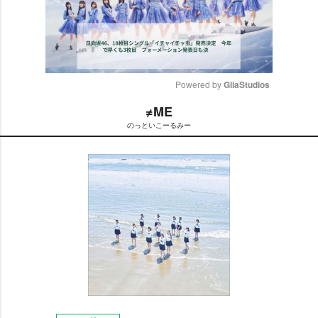
Powered by 
GliaStudios
≠ME
M
のっといこーるみー
u
t
e