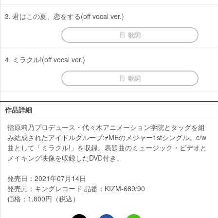
3. 君はこの夏、恋をする(off vocal ver.)
歌詞
4. ミラクル!(off vocal ver.)
歌詞
作品詳細
指原莉乃プロデュース・代々木アニメーション学院とタッグを組
み結成されたアイドルグループ:≠MEのメジャー1stシングル。c/w
曲として「ミラクル!」を収録。表題曲のミュージック・ビデオと
メイキング映像を収録したDVD付き。
発売日：2021年07月14日
発売元：キングレコード 品番：KIZM-689/90
価格：1,800円（税込）