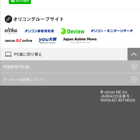
PC版に切り替え
禁無断複写転載
クッキーの使用について
© oricon ME inc.
JASRAC許諾番号：
9009642140Y38026