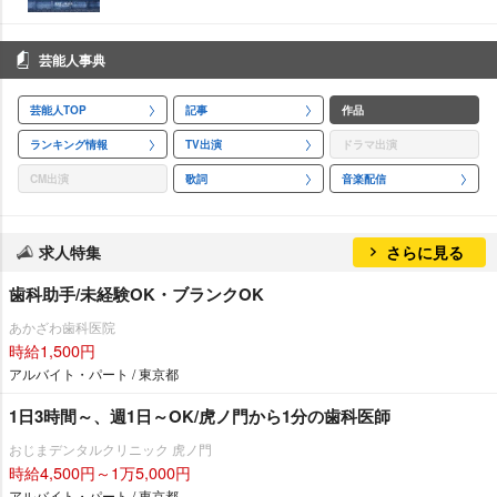
芸能人事典
芸能人TOP
記事
作品
ランキング情報
TV出演
ドラマ出演
CM出演
歌詞
音楽配信
求人特集
さらに見る
歯科助手/未経験OK・ブランクOK
あかざわ歯科医院
時給1,500円
アルバイト・パート / 東京都
1日3時間～、週1日～OK/虎ノ門から1分の歯科医師
おじまデンタルクリニック 虎ノ門
時給4,500円～1万5,000円
アルバイト・パート / 東京都