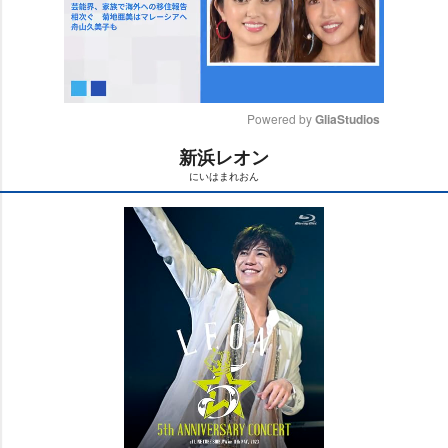
Powered by 
GliaStudios
新浜レオン
M
にいはまれおん
u
t
e