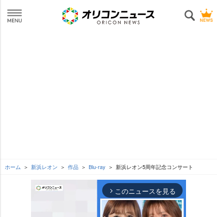
ホーム
新浜レオン
作品
Blu-ray
新浜レオン5周年記念コンサート
このニュースを見る
arrow_forward_ios