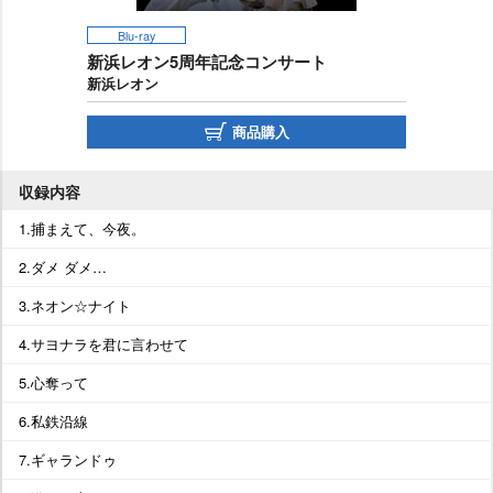
Blu-ray
新浜レオン5周年記念コンサート
新浜レオン
商品購入
収録内容
1.捕まえて、今夜。
2.ダメ ダメ…
3.ネオン☆ナイト
4.サヨナラを君に言わせて
5.心奪って
6.私鉄沿線
7.ギャランドゥ