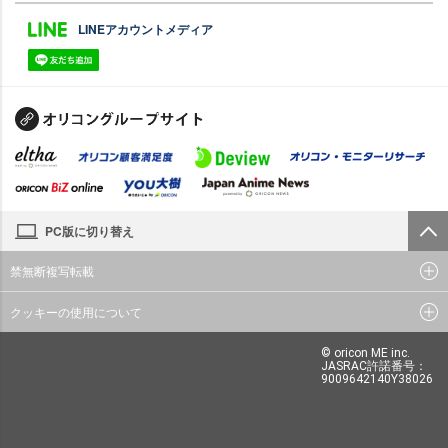
LINEアカウントメディア
PC版に切り替え
禁無断複写転載
クッキーの使用について
© oricon ME inc.
JASRAC許諾番号：
9009642140Y38026