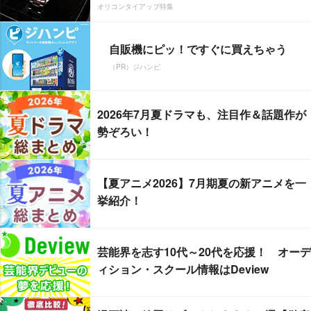
オリコンタイアップ特集
自販機にピッ！ですぐに買えちゃう
（PR）ジハンピ
2026年7月夏ドラマも、注目作＆話題作が
勢ぞろい！
【夏アニメ2026】7月期夏の新アニメを一
挙紹介！
芸能界を志す10代～20代を応援！ オーデ
ィション・スクール情報はDeview