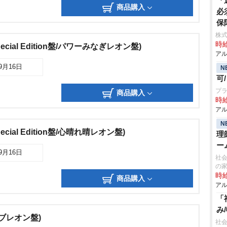
「
商品購入
必
保
株式
時給
Special Edition盤/パワーみなぎレオン盤)
アル
09月16日
N
可
プラ
商品購入
時給
アル
N
Special Edition盤/心晴れ晴レオン盤)
理
ー
09月16日
社会
の
時給
商品購入
アル
「
み
(ラブレオン盤)
社会