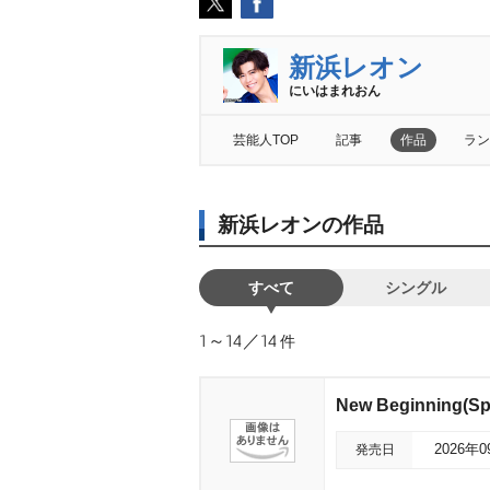
新浜レオン
にいはまれおん
芸能人TOP
記事
作品
ラン
新浜レオンの作品
すべて
シングル
1～14／14
件
New Beginning(
発売日
2026年