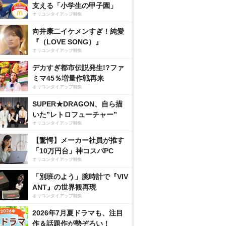
支える「小学生の甲子園」
オリコンタイアップ特集
向井康二イケメンすぎ！純愛
『（LOVE SONG）』
オリコンタイアップ特集
デカすぎ都市伝説発生!?ファ
ミマ45％増量作戦再来
オリコンタイアップ特集
SUPER★DRAGON、自ら描
いた”レトロフューチャー”
オリコンタイアップ特集
【驚愕】メーカー社員が推す
「10万円台」神コスパPC
オリコンタイアップ特集
「別班のよう」腕時計で『VIV
ANT』の世界観再現
オリコンタイアップ特集
2026年7月夏ドラマも、注目
作＆話題作が勢ぞろい！