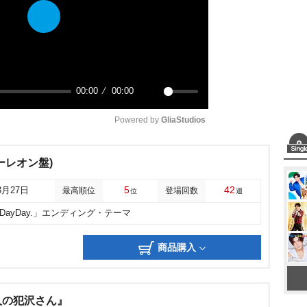
P
l
a
y
00:00
00:00
M
Powered by 
GliaStudios
u
t
e
ーレオン盤)
5
42
3月27日
最高順位
登場回数
位
週
「DayDay.」エンディング・テーマ
商品購入
人の犯沢さん』