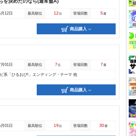
らを決めたのなら(通常盤A)
12
5
5月12日
最高順位
登場回数
位
週
商品購入
7
7
7月01日
最高順位
登場回数
位
週
レビ系「ひるおび!」エンディング・テーマ 他
商品購入
19
30
5月01日
最高順位
登場回数
位
週