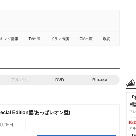
キング情報
TV出演
ドラマ出演
CM出演
歌詞
アルバム
DVD
Blu-ray
「
相
プレ
Special Edition盤/あっぱレオン盤)
コ
時給
09月16日
アル