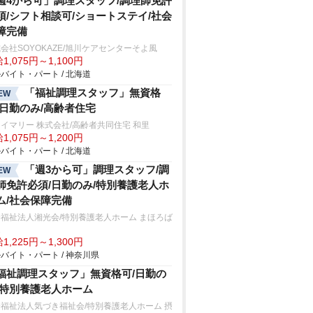
週4から可」調理スタッフ/調理師免許
須/シフト相談可/ショートステイ/社会
障完備
会社SOYOKAZE/旭川ケアセンターそよ風
1,075円～1,100円
バイト・パート / 北海道
「福祉調理スタッフ」無資格
EW
/日勤のみ/高齢者住宅
イマリー 株式会社/高齢者共同住宅 和里
1,075円～1,200円
バイト・パート / 北海道
「週3から可」調理スタッフ/調
EW
師免許必須/日勤のみ/特別養護老人ホ
ム/社会保障完備
福祉法人湘光会/特別養護老人ホーム まほろば
家
1,225円～1,300円
バイト・パート / 神奈川県
福祉調理スタッフ」無資格可/日勤の
/特別養護老人ホーム
福祉法人気づき福祉会/特別養護老人ホーム 摂