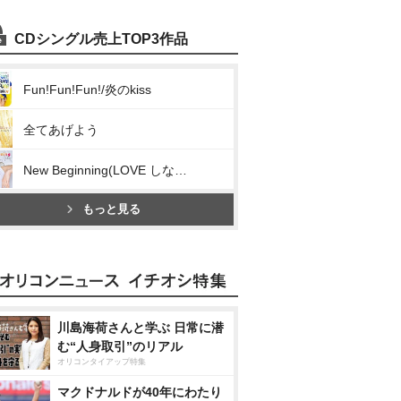
CDシングル売上TOP3作品
Fun!Fun!Fun!/炎のkiss
全てあげよう
New Beginning(LOVE しない?)
もっと見る
川島海荷さんと学ぶ 日常に潜
む“人身取引”のリアル
オリコンタイアップ特集
マクドナルドが40年にわたり