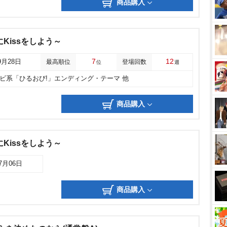
商品購入
Kissをしよう～
7
12
9月28日
最高順位
登場回数
位
週
レビ系「ひるおび!」エンディング・テーマ 他
商品購入
Kissをしよう～
07月06日
商品購入