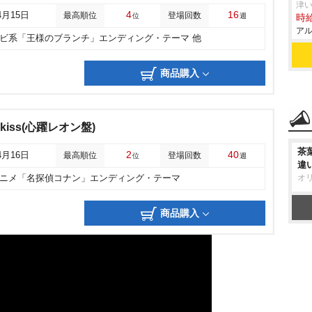
津
4
16
4月15日
最高順位
登場回数
位
週
時給
アル
レビ系「王様のブランチ」エンディング・テーマ 他
商品購入
炎のkiss(心躍レオン盤)
茶
2
40
4月16日
最高順位
登場回数
位
週
違
オ
アニメ「名探偵コナン」エンディング・テーマ
商品購入