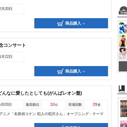
12月20日
商品購入
念コンサート
11月22日
商品購入
どんなに愛したとしても(がんばレオン盤)
10
29
5月03日
最高順位
登場回数
位
週
他アニメ「名探偵コナン 犯人の犯沢さん」オープニング・テーマ