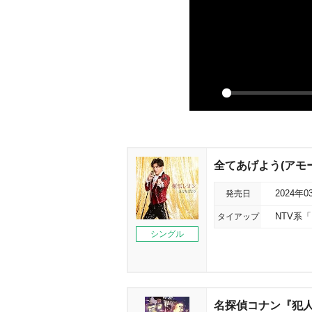
P
l
a
y
全てあげよう(アモ
発売日
2024年0
タイアップ
NTV系
シングル
名探偵コナン『犯