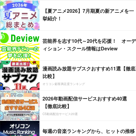
【夏アニメ2026】7月期夏の新アニメを一
挙紹介！
芸能界を志す10代～20代を応援！ オーデ
ィション・スクール情報はDeview
漫画読み放題サブスクおすすめ11選【徹底
比較】
オリコン顧客満足度ランキング
2026年動画配信サービスおすすめ40選
【徹底比較】
CS動画配信サービス20選
毎週の音楽ランキングから、ヒットの推移