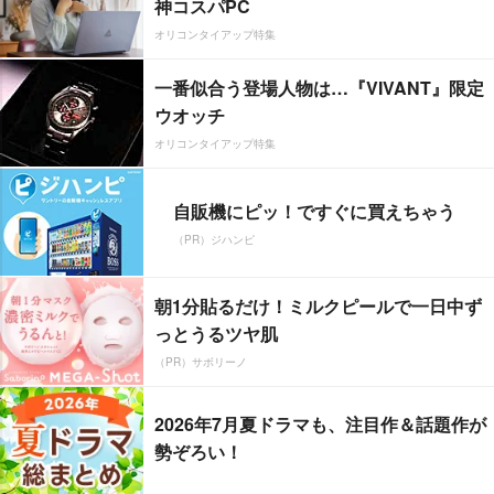
神コスパPC
オリコンタイアップ特集
一番似合う登場人物は…『VIVANT』限定
ウオッチ
オリコンタイアップ特集
自販機にピッ！ですぐに買えちゃう
（PR）ジハンピ
朝1分貼るだけ！ミルクピールで一日中ず
っとうるツヤ肌
（PR）サボリーノ
2026年7月夏ドラマも、注目作＆話題作が
勢ぞろい！