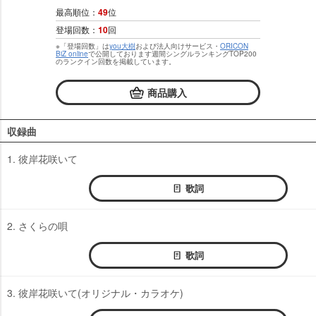
最高順位：
49
位
登場回数：
10
回
※「登場回数」は
you大樹
および法人向けサービス・
ORICON
BiZ online
で公開しております週間シングルランキングTOP200
のランクイン回数を掲載しています。
商品購入
収録曲
1. 彼岸花咲いて
歌詞
2. さくらの唄
歌詞
3. 彼岸花咲いて(オリジナル・カラオケ)