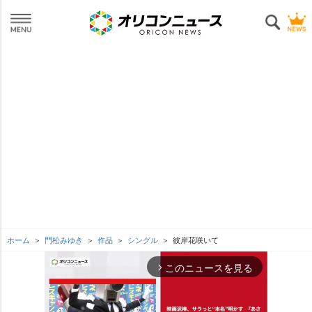
ホーム
門松みゆき
作品
シングル
彼岸花咲いて
このニュースを見る
arrow_forward_ios