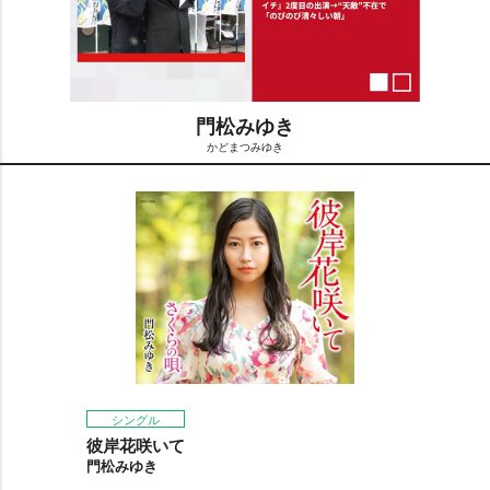
門松みゆき
かどまつみゆき
M
u
t
e
シングル
彼岸花咲いて
門松みゆき