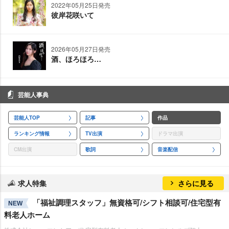
2022年05月25日発売
彼岸花咲いて
2026年05月27日発売
酒、ほろほろ…
芸能人事典
芸能人TOP
記事
作品
ランキング情報
TV出演
ドラマ出演
CM出演
歌詞
音楽配信
求人特集
さらに見る
「福祉調理スタッフ」無資格可/シフト相談可/住宅型有
NEW
料老人ホーム