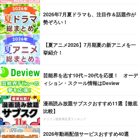
2026年7月夏ドラマも、注目作＆話題作が
勢ぞろい！
【夏アニメ2026】7月期夏の新アニメを一
挙紹介！
芸能界を志す10代～20代を応援！ オーデ
ィション・スクール情報はDeview
漫画読み放題サブスクおすすめ11選【徹底
比較】
オリコン顧客満足度ランキング
2026年動画配信サービスおすすめ40選