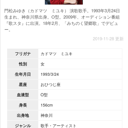
門松みゆき（カドマツ ミユキ） 演歌歌手。1993年3月24日
生まれ、神奈川県出身。O型。2009年、オーディション番組
『歌スタ』に出演。18年2月、「みちのく望郷歌」でデビュ
ー。
2019-11-28 更新
フリガナ
カドマツ ミユキ
性別
女
生年月日
1993/3/24
星座
おひつじ座
血液型
O型
身長
156cm
出身地
神奈川
ジャンル
歌手・アーティスト