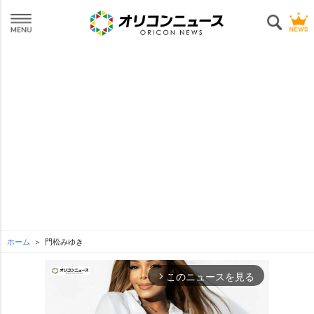
ホーム
門松みゆき
このニュースを見る
arrow_forward_ios