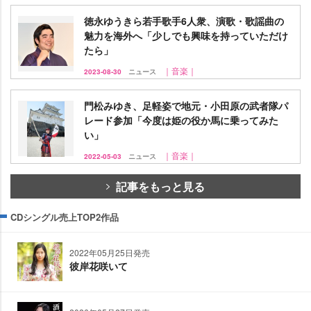
徳永ゆうきら若手歌手6人衆、演歌・歌謡曲の
魅力を海外へ「少しでも興味を持っていただけ
たら」
｜音楽｜
2023-08-30
ニュース
門松みゆき、足軽姿で地元・小田原の武者隊パ
レード参加「今度は姫の役か馬に乗ってみた
い」
｜音楽｜
2022-05-03
ニュース
記事をもっと見る
CDシングル売上TOP2作品
2022年05月25日発売
彼岸花咲いて