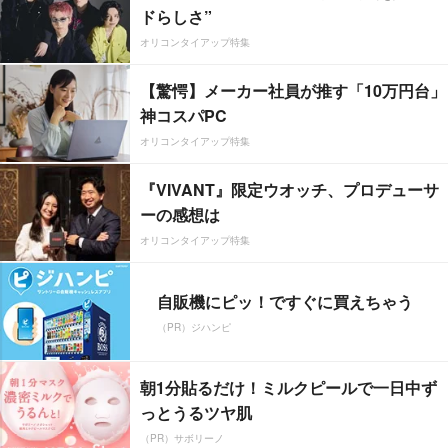
ドらしさ”
オリコンタイアップ特集
【驚愕】メーカー社員が推す「10万円台」
神コスパPC
オリコンタイアップ特集
『VIVANT』限定ウオッチ、プロデューサ
ーの感想は
オリコンタイアップ特集
自販機にピッ！ですぐに買えちゃう
（PR）ジハンピ
朝1分貼るだけ！ミルクピールで一日中ず
っとうるツヤ肌
（PR）サボリーノ