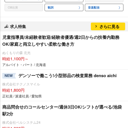
CM出演
歌詞
音楽配信
求人特集
さらに見る
児童指導員/未経験者歓迎/経験者優遇/週2日からの扶養内勤務
OK/家庭と両立しやすい柔軟な働き方
ぬくもりの森 北光
時給1,100円～
アルバイト・パート / 北海道
デンソーで働こう!小型部品の検査業務 denso aichi
NEW
株式会社テクノスマイル
時給1,800円
正社員 / 派遣社員 / 愛知県
商品問合せのコールセンター/週休3日OK/シフトが選べる/池袋
駅2分
株式会社ベルシステム24