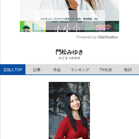
Powered by 
GliaStudios
M
門松みゆき
u
かどまつみゆき
t
e
芸能人TOP
記事
作品
ランキング
TV出演
歌詞