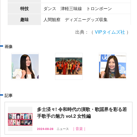
特技
ダンス 津軽三味線 トロンボーン
趣味
人間観察 ディズニーグッズ収集
出典：（
VIPタイムズ社
）
画像
記事
多士済々! 令和時代の演歌・歌謡界を彩る若
手歌手の魅力 vol.2 女性編
｜音楽｜
2024-08-28
ニュース