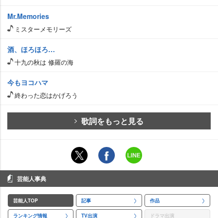
Mr.Memories
ミスターメモリーズ
酒、ほろほろ…
十九の秋は 修羅の海
今もヨコハマ
終わった恋はかげろう
歌詞をもっと見る
芸能人事典
芸能人TOP
記事
作品
ランキング情報
TV出演
ドラマ出演