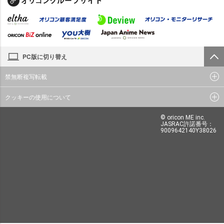
PC版に切り替え
禁無断複写転載
クッキーの使用について
© oricon ME inc.
JASRAC許諾番号：
9009642140Y38026