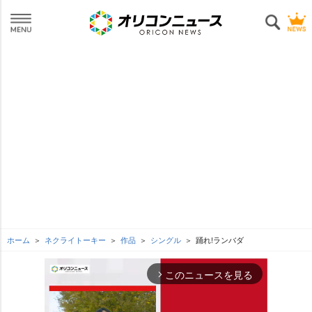
ホーム
ネクライトーキー
作品
シングル
踊れ!ランバダ
このニュースを見る
arrow_forward_ios