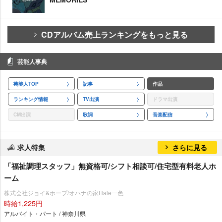
CDアルバム売上ランキングをもっと見る
芸能人事典
芸能人TOP
記事
作品
ランキング情報
TV出演
ドラマ出演
CM出演
歌詞
音楽配信
求人特集
さらに見る
「福祉調理スタッフ」無資格可/シフト相談可/住宅型有料老人ホ
ーム
株式会社ジョイ&ホープ/オハナの家Hale一色
時給1,225円
アルバイト・パート / 神奈川県