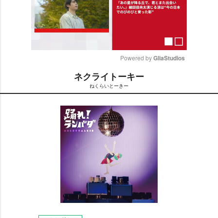
Powered by 
GliaStudios
ネクライトーキー
M
ねくらいとーきー
u
t
e