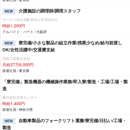
介護施設の調理師/調理スタッフ
NEW
サービス付き高齢者向け住宅ほのか
時給1,200円
アルバイト・パート / 大阪府
寮完備/小さな製品の組立作業/残業少なめ/給与前渡し
NEW
OK/女性活躍中/交通費支給
日総工産株式会社
月給27万6,000円
派遣社員 / 東京都
「寮完備」製造機器の機械操作業務/即入寮/製造・工場/工場・製
造
株式会社京栄センター
時給1,400円
派遣社員 / 神奈川県
自動車製品のフォークリフト運搬/寮完備/日払い/工場・
NEW
製造