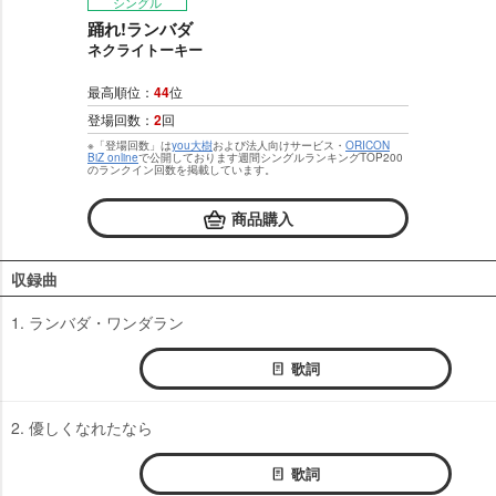
シングル
踊れ!ランバダ
ネクライトーキー
最高順位：
44
位
登場回数：
2
回
※「登場回数」は
you大樹
および法人向けサービス・
ORICON
BiZ online
で公開しております週間シングルランキングTOP200
のランクイン回数を掲載しています。
商品購入
収録曲
1. ランバダ・ワンダラン
歌詞
2. 優しくなれたなら
歌詞