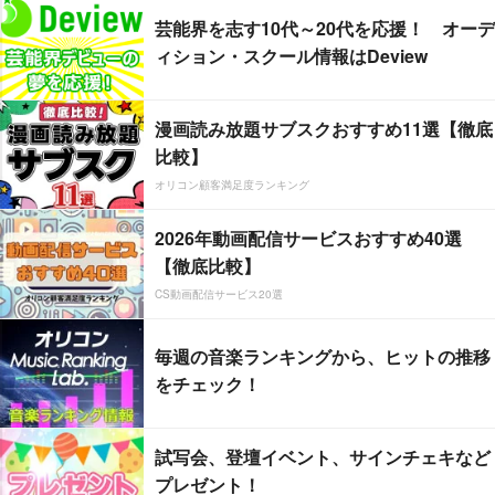
芸能界を志す10代～20代を応援！ オーデ
ィション・スクール情報はDeview
漫画読み放題サブスクおすすめ11選【徹底
比較】
オリコン顧客満足度ランキング
2026年動画配信サービスおすすめ40選
【徹底比較】
CS動画配信サービス20選
毎週の音楽ランキングから、ヒットの推移
をチェック！
試写会、登壇イベント、サインチェキなど
プレゼント！