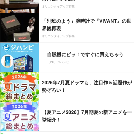
オリコンタイアップ特集
「別班のよう」腕時計で『VIVANT』の世
界観再現
オリコンタイアップ特集
自販機にピッ！ですぐに買えちゃう
（PR）ジハンピ
2026年7月夏ドラマも、注目作＆話題作が
勢ぞろい！
【夏アニメ2026】7月期夏の新アニメを一
挙紹介！