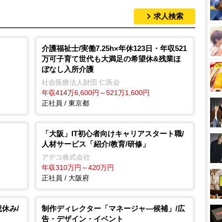
求人検索
M
u
t
介護福祉士/実働7.25h×年休123日・年収521
万可子育て世代も大満足の希望休&残業ほ
e
ぼなし入所介護
社会医療法人財団 仁医会
年収414万6,600円～521万1,600円
正社員 / 東京都
「大阪」IT初心者向けキャリアスタート職/
人材サービス「紹介/教育/研修」
アデコ株式会社
年収310万円～420万円
正社員 / 大阪府
祝休み/
制作ディレクター「マネージャ―候補」/広
告・デザイン・イベント