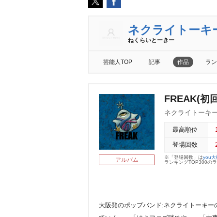
ネクライトーキ
ねくらいとーきー
芸能人TOP
記事
作品
ラン
FREAK(
ネクライトーキ
最高順位
登場回数
※「登場回数」は
you
アルバム
ランキングTOP300
大阪発のポップバンド:ネクライトーキーの