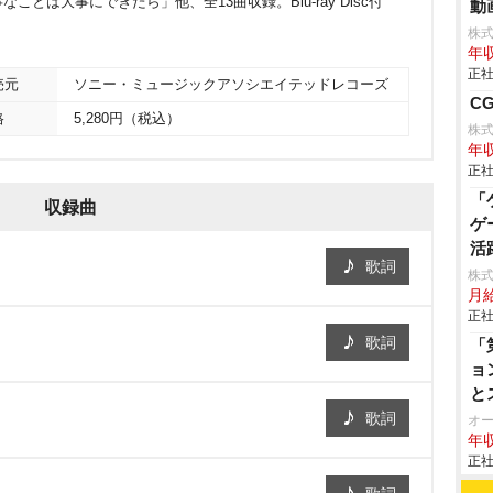
とは大事にできたら」他、全13曲収録。Blu-ray Disc付
動
株
年収
正社
売元
ソニー・ミュージックアソシエイテッドレコーズ
C
格
5,280円（税込）
株式
年収
正社
「
収録曲
ゲ
活
歌詞
株式
月
正社
歌詞
「
ョ
と
R
歌詞
オ
年収
正社