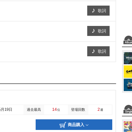
歌詞
歌詞
歌詞
14
2
5月19日
過去最高
登場回数
位
週
商品購入