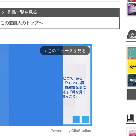
作品一覧を見る
この芸能人のトップへ
このニュースを見る
arrow_forward_ios
Powered by 
GliaStudios