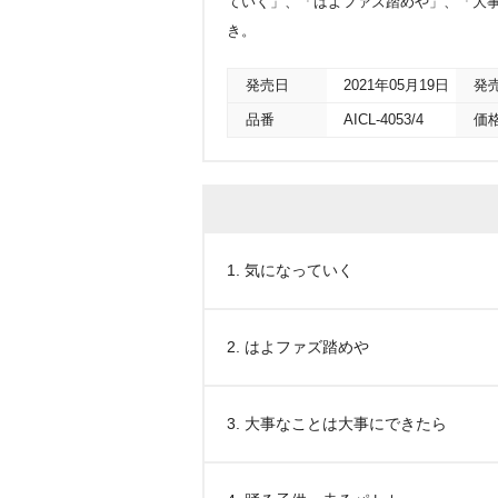
ていく」、「はよファズ踏めや」、「大事なこ
き。
発売日
2021年05月19日
発
品番
AICL-4053/4
価
1. 気になっていく
2. はよファズ踏め
3. 大事なことは大事にできたら