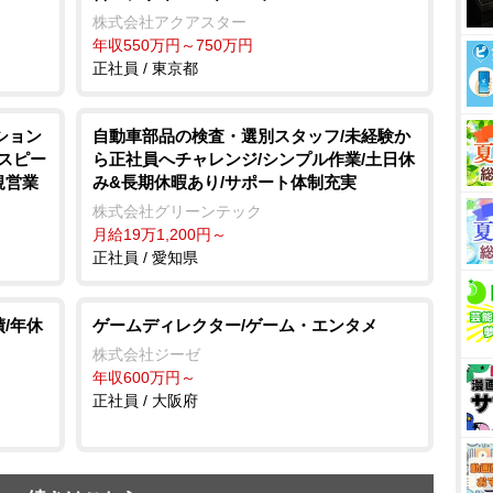
株式会社アクアスター
年収550万円～750万円
正社員 / 東京都
ション
自動車部品の検査・選別スタッフ/未経験か
とスピー
ら正社員へチャレンジ/シンプル作業/土日休
規営業
み&長期休暇あり/サポート体制充実
株式会社グリーンテック
月給19万1,200円～
正社員 / 愛知県
/年休
ゲームディレクター/ゲーム・エンタメ
株式会社ジーゼ
年収600万円～
正社員 / 大阪府