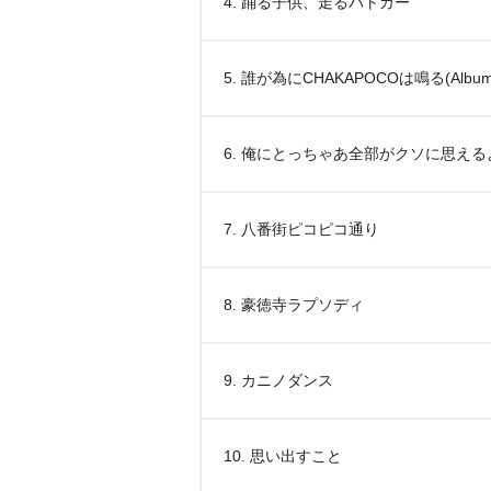
4. 踊る子供、走るパトカー
5. 誰が為にCHAKAPOCOは鳴る(Album 
6. 俺にとっちゃあ全部がクソに思える
7. 八番街ピコピコ通り
8. 豪徳寺ラプソディ
9. カニノダンス
10. 思い出すこと