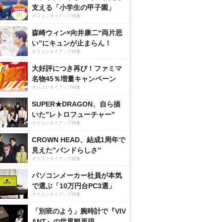
支える「小学生の甲子園」
オリコンタイアップ特集
森崎ウィン×向井康二“両片思
い”にキュンが止まらん！
オリコンタイアップ特集
大好評につき再び！ファミマ
名物45％増量キャンペーン
オリコンタイアップ特集
SUPER★DRAGON、自ら描
いた”レトロフューチャー”
オリコンタイアップ特集
CROWN HEAD、結成1周年で
見えた”バンドらしさ”
オリコンタイアップ特集
パソコンメーカー社員が本気
で選ぶ「10万円台PC3選」
オリコンタイアップ特集
「別班のよう」腕時計で『VIV
ANT』の世界観再現