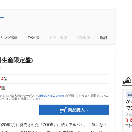
ー
キング情報
TV出演
ドラマ出演
CM出演
歌詞
初回生産限定盤)
ー
14
位
2
週
N
大樹
および法人向けサービス・
ORICON BiZ online
で公開しております週間アルバム
のランクイン回数を掲載しています。
が
で
商品購入
社会
年収
20年1月に発売された『ZOO!!』に続くアルバム。「気になっ
正社