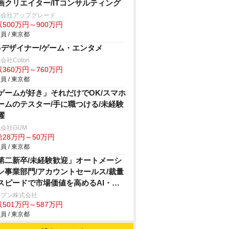
画クリエイター/ITコンサルティング
式会社アップグレード
500万円～900万円
員 / 東京都
Gデザイナー/ゲーム・エンタメ
会社Cotori
360万円～760万円
員 / 東京都
ゲームが好き」それだけでOK/スマホ
ームのテスター/手に職つける/未経験
躍
会社GUM
給28万円～50万円
員 / 東京都
第二新卒/未経験歓迎」オートメーシ
ン事業部門/アカウントセールス/裁量
スピードで市場価値を高めるAI・
PAの新規営業
ープン株式会社
501万円～587万円
員 / 東京都