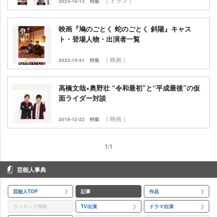
｜ドラマ｜
2023-10-13
特集
映画『鳩のごとく 蛇のごとく 斜陽』キャス
ト・登場人物・出演者一覧
｜映画｜
2022-10-31
特集
高橋文哉×奥野壮 “令和最初”と“平成最後”の仮
面ライダー対談
｜映画｜
2019-12-22
特集
1/1
芸能人事典
芸能人TOP
記事
作品
ランキング情報
TV出演
ドラマ出演