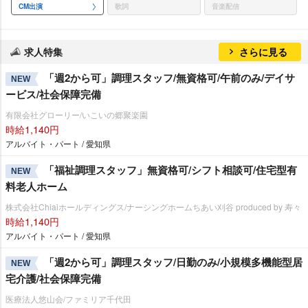
CM出演
歌詞
音楽配信
求人特集
さらに見る
「週2から可」調理スタッフ/無資格可/午前のみ/デイサ
NEW
ービス/社会保障完備
有限会社グローリー/いこいの郷聚楽園
時給1,140円
アルバイト・パート / 愛知県
「福祉調理スタッフ」無資格可/シフト相談可/住宅型有
NEW
料老人ホーム
株式会社Chiaiホールディングス/ナーシングホームちあい刈谷 produced by 寿々
時給1,140円
アルバイト・パート / 愛知県
「週2から可」調理スタッフ/日勤のみ/小規模多機能型居
NEW
宅介護/社会保障完備
医療法人悠山会/ファミリア千代田