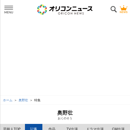
ホーム
奥野壮
特集
奥野壮
おくのそう
芸能人TOP
記事
作品
TV出演
ドラマ出演
CM出演