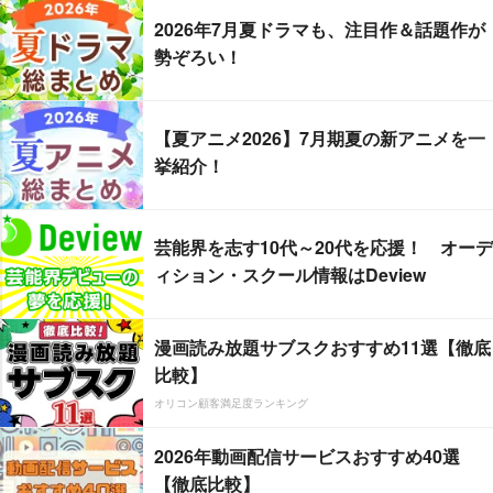
2026年7月夏ドラマも、注目作＆話題作が
勢ぞろい！
【夏アニメ2026】7月期夏の新アニメを一
挙紹介！
芸能界を志す10代～20代を応援！ オーデ
ィション・スクール情報はDeview
漫画読み放題サブスクおすすめ11選【徹底
比較】
オリコン顧客満足度ランキング
2026年動画配信サービスおすすめ40選
【徹底比較】