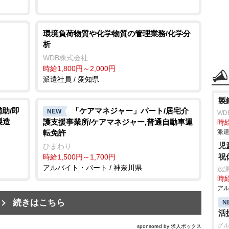
環境負荷物質や化学物質の管理業務/化学分
析
WDB株式会社
時給1,800円～2,000円
派遣社員 / 愛知県
製
助/即
「ケアマネジャー」パート/居宅介
NEW
WD
製造
護支援事業所/ケアマネジャー,普通自動車運
時給
転免許
派遣
児
ひまわり
祝
時給1,500円～1,700円
アルバイト・パート / 神奈川県
放
時給
アル
続きはこちら
N
活
グ
sponsored by 求人ボックス