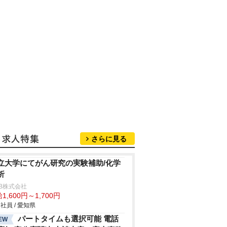
さらに見る
立大学にてがん研究の実験補助/化学
析
B株式会社
1,600円～1,700円
社員 / 愛知県
パートタイムも選択可能 電話
EW