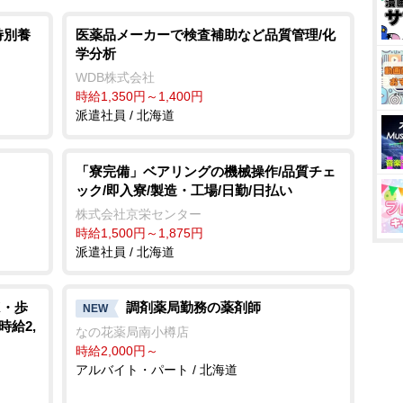
特別養
医薬品メーカーで検査補助など品質管理/化
学分析
WDB株式会社
時給1,350円～1,400円
派遣社員 / 北海道
「寮完備」ベアリングの機械操作/品質チェ
ック/即入寮/製造・工場/日勤/日払い
株式会社京栄センター
時給1,500円～1,875円
派遣社員 / 北海道
K・歩
調剤薬局勤務の薬剤師
NEW
時給2,
なの花薬局南小樽店
時給2,000円～
アルバイト・パート / 北海道