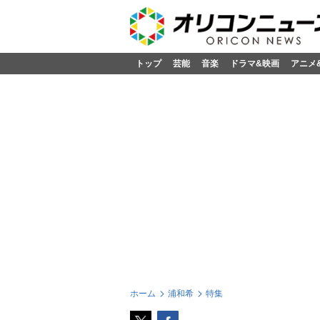
トップ
芸能
音楽
ドラマ&映画
アニメ
ホーム
浦和希
特集