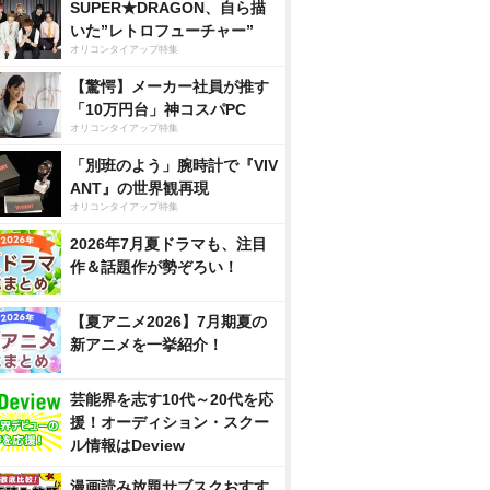
SUPER★DRAGON、自ら描
いた”レトロフューチャー”
オリコンタイアップ特集
【驚愕】メーカー社員が推す
「10万円台」神コスパPC
オリコンタイアップ特集
「別班のよう」腕時計で『VIV
ANT』の世界観再現
オリコンタイアップ特集
2026年7月夏ドラマも、注目
作＆話題作が勢ぞろい！
【夏アニメ2026】7月期夏の
新アニメを一挙紹介！
芸能界を志す10代～20代を応
援！オーディション・スクー
ル情報はDeview
漫画読み放題サブスクおすす