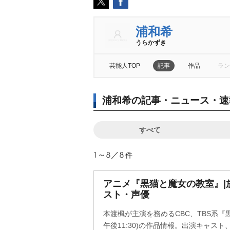
浦和希
うらかずき
芸能人TOP
記事
作品
ラン
浦和希の記事・ニュース・速
すべて
1～8／8
件
アニメ『黒猫と魔女の教室』|
スト・声優
本渡楓が主演を務めるCBC、TBS系『
午後11:30)の作品情報。出演キャス