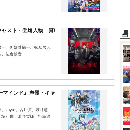
ャスト・登場人物一覧/
修一、阿部菜摘子、梶原岳人、
樹、佐倉綾音
ーマインド』声優・キャ
kayto、古川慎、萩谷慧
、堀江瞬、濱野大輝、野島健