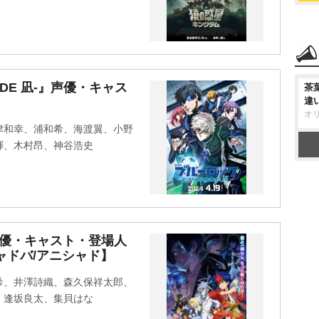
ODE 凪-』声優・キャス
茶
違
オ
津和幸、浦和希、海渡翼、小野
輝、木村昂、神谷浩史
声優・キャスト・登場人
ャドバ/アニシャド】
希、井澤詩織、森久保祥太郎、
、逢坂良太、集貝はな