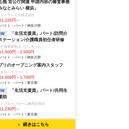
応無 官公庁関連 申請内容の審査事務
みなとみらい 横浜」
ランスコスモス株式会社
1,225円～
バイト・パート / 神奈川県
「生活支援員」パート/訪問介
EW
ステーション/介護職員初任者研修
問介護事業所はっぴぃむーん
1,500円～2,500円
バイト・パート / 神奈川県
プリのオープニング案内スタッフ
式会社ハイファイブ
1,500円～1,700円
バイト・パート / 東京都
「生活支援員」パート/共同生
EW
援助
イズグループホーム練馬区桜台
1,230円～
バイト・パート / 東京都
続きはこちら