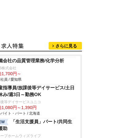
さらに見る
鐵会社の品質管理業務/化学分析
B株式会社
1,700円～
社員 / 愛知県
童指導員/放課後等デイサービス/土日
休み/週3日～勤務OK
課後等デイサービスユニコ
1,080円～1,390円
バイト・パート / 北海道
「生活支援員」パート/共同生
EW
援助
ループホームウィズライフ