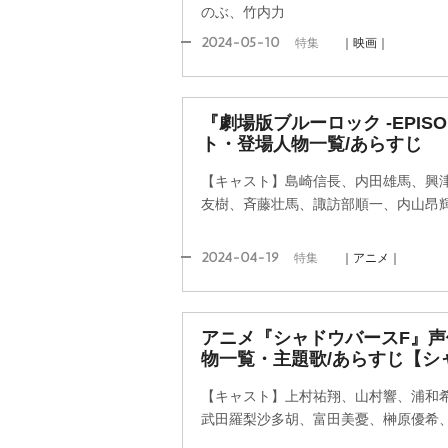
のぶ、竹内力
2024-05-10
特集
｜映画｜
『劇場版ブルーロック -EPIS
ト・登場人物一覧/あらすじ
【キャスト】島崎信長、内田雄馬、興
友樹、斉藤壮馬、諏訪部順一、内山昂
2024-04-19
特集
｜アニメ｜
アニメ『シャドウバースF』
物一覧・主題歌/あらすじ【シ
【キャスト】上村祐翔、山村響、浦和
武田羅梨沙多胡、富田美憂、榊原優希