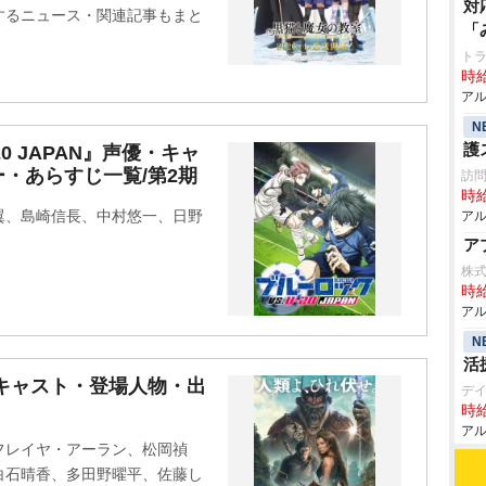
対
するニュース・関連記事もまと
「
ト
時給
アル
N
護
20 JAPAN』声優・キャ
・あらすじ一覧/第2期
訪
時給
翼、島崎信長、中村悠一、日野
アル
ア
株
時給
アル
N
活
キャスト・登場人物・出
デ
時給
アル
フレイヤ・アーラン、松岡禎
白石晴香、多田野曜平、佐藤し