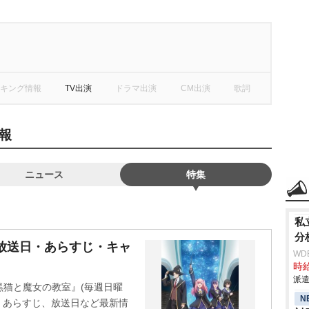
キング情報
TV出演
ドラマ出演
CM出演
歌詞
報
ニュース
特集
私
分
放送日・あらすじ・キャ
WD
時給
派遣
黒猫と魔女の教室』(毎週日曜
N
ト、あらすじ、放送日など最新情