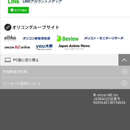
LINEアカウントメディア
PC版に切り替え
禁無断複写転載
クッキーの使用について
© oricon ME inc.
JASRAC許諾番号：
9009642140Y38026