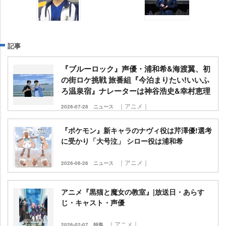
記事
『ブルーロック』声優・浦和希&海渡翼、初
の街ロケ挑戦 旅番組『今泊まりたい!いいふ
ろ温泉宿』ナレーターは神谷浩史&幸村恵理
｜アニメ｜
2026-07-28
ニュース
『ポケモン』新キャラのナヴィ役は芹澤優!選考
に受かり「大号泣」 シロー役は浦和希
｜アニメ｜
2026-06-26
ニュース
アニメ『黒猫と魔女の教室』|放送日・あらす
じ・キャスト・声優
｜アニメ｜
2026-02-07
特集