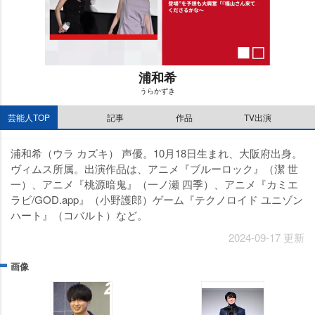
浦和希
うらかずき
M
芸能人TOP
記事
作品
TV出演
u
t
e
浦和希（ウラ カズキ） 声優。10月18日生まれ、大阪府出身。
ヴィムス所属。出演作品は、アニメ『ブルーロック』（潔 世
一）、アニメ『桃源暗鬼』（一ノ瀬 四季）、アニメ『カミエ
ラビ/GOD.app』（小野護郎）ゲーム『テクノロイド ユニゾン
ハート』（コバルト）など。
2024-09-17 更新
画像