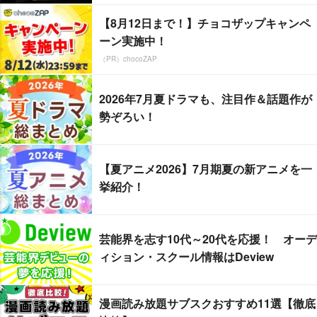
【8月12日まで！】チョコザップキャンペ
ーン実施中！
（PR）chocoZAP
2026年7月夏ドラマも、注目作＆話題作が
勢ぞろい！
【夏アニメ2026】7月期夏の新アニメを一
挙紹介！
芸能界を志す10代～20代を応援！ オーデ
ィション・スクール情報はDeview
漫画読み放題サブスクおすすめ11選【徹底